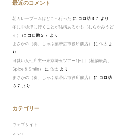
最近のコメント
朝カレーブームはどこへ行った
に
コロ助３７
より
冬に中標津に行くことが結構あるかも（むらかみうど
ん）
に
コロ助３７
より
まさかの（奏、しゃぶ葉帯広市役所前店）
に
仏太
よ
り
可愛い女性店主〜東京埼玉ツアー1日目（植物最高、
Spice & Smile）
に
仏太
より
まさかの（奏、しゃぶ葉帯広市役所前店）
に
コロ助
３７
より
カテゴリー
ウェブサイト
うどん