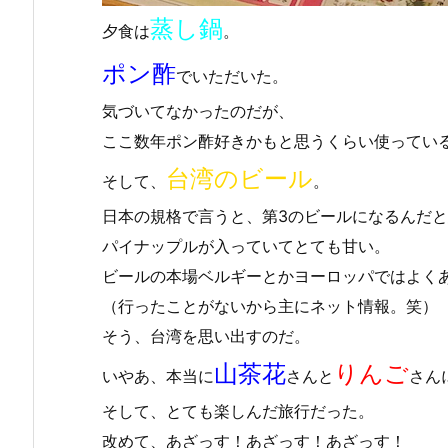
蒸し鍋
夕食は
。
ポン酢
でいただいた。
気づいてなかったのだが、
ここ数年ポン酢好きかもと思うくらい使ってい
台湾のビール
そして、
。
日本の規格で言うと、第3のビールになるんだ
パイナップルが入っていてとても甘い。
ビールの本場ベルギーとかヨーロッパではよく
（行ったことがないから主にネット情報。笑）
そう、台湾を思い出すのだ。
山茶花
りんご
いやあ、本当に
さんと
さん
そして、とても楽しんだ旅行だった。
改めて、あざっす！あざっす！あざっす！