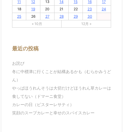
11
12
13
14
15
16
17
18
19
20
21
22
23
24
25
26
27
28
29
30
« 10月
12月 »
最近の投稿
お詫び
冬に中標津に行くことが結構あるかも（むらかみうど
ん）
やっぱほうれんそうは大切だけどほうれん草カレーは
食してない（ドマーニ食堂）
カレーの日（ビスターレサティ）
笑顔のスープカレーと幸せのスパイスカレー