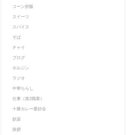
コーン炒飯
スイーツ
スパイス
そば
チャイ
ブログ
ホルジン
ラジオ
中華ちらし
仕事（第2職業）
十勝カレー愛好会
娯楽
挨拶