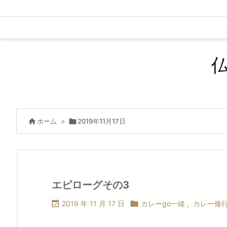

ホーム
>

2019年11月17日
エピローグその3

2019 年 11 月 17 日

カレーgo一緒
,
カレー修