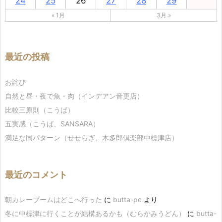
24
25
26
27
28
29
« 1月
3月 »
最近の投稿
お詫び
自然と昼・夜で魚・肉（インデアン音更店）
比較三原則（こうば）
五実感（こうば、SANSARA）
満足な同パターン（せせらぎ、木多郎倶楽部中標津店）
最近のコメント
朝カレーブームはどこへ行った
に
butta-pc
より
冬に中標津に行くことが結構あるかも（むらかみうどん）
に
butta-