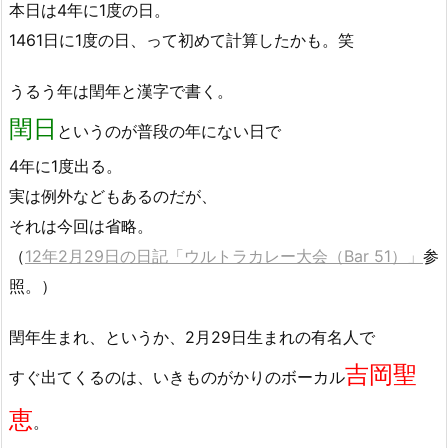
本日は4年に1度の日。
1461日に1度の日、って初めて計算したかも。笑
うるう年は閏年と漢字で書く。
閏日
というのが普段の年にない日で
4年に1度出る。
実は例外などもあるのだが、
それは今回は省略。
（
12年2月29日の日記「ウルトラカレー大会（Bar 51）」
参
照。）
閏年生まれ、というか、2月29日生まれの有名人で
吉岡聖
すぐ出てくるのは、いきものがかりのボーカル
恵
。