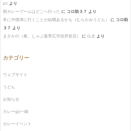
pc
より
朝カレーブームはどこへ行った
に
コロ助３７
より
冬に中標津に行くことが結構あるかも（むらかみうどん）
に
コロ助
３７
より
まさかの（奏、しゃぶ葉帯広市役所前店）
に
仏太
より
カテゴリー
ウェブサイト
うどん
お知らせ
カレーgo一緒
カレーイベント