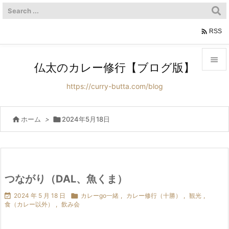

RSS

仏太のカレー修行【ブログ版】

https://curry-butta.com/blog
メニュ

サイド

ホーム
>

2024年5月18日

前へ

次へ
つながり（DAL、魚くま）


2024 年 5 月 18 日

カレーgo一緒
,
カレー修行（十勝）
,
観光
,
検索
食（カレー以外）
,
飲み会