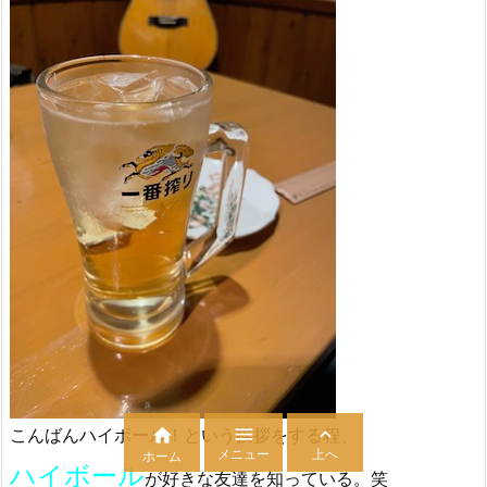


こんばんハイボール！という挨拶をする程、

メニュー
上へ
ホーム
ハイボール
が好きな友達を知っている。笑