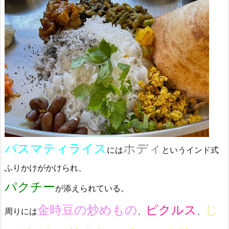
バスマティライス
ホディ
には
というインド式
ふりかけがかけられ、
パクチー
が添えられている。
金時豆の炒めもの
ピクルス
じ
周りには
、
、