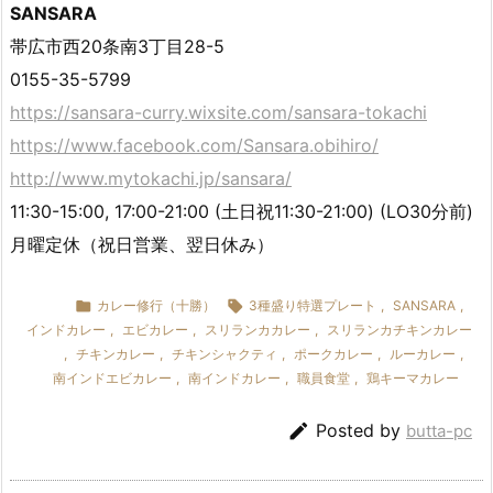
SANSARA
帯広市西20条南3丁目28-5
0155-35-5799
https://sansara-curry.wixsite.com/sansara-tokachi
https://www.facebook.com/Sansara.obihiro/
http://www.mytokachi.jp/sansara/
11:30-15:00, 17:00-21:00 (土日祝11:30-21:00) (LO30分前)
月曜定休（祝日営業、翌日休み）

カレー修行（十勝）

3種盛り特選プレート
,
SANSARA
,
インドカレー
,
エビカレー
,
スリランカカレー
,
スリランカチキンカレー
,
チキンカレー
,
チキンシャクティ
,
ポークカレー
,
ルーカレー
,
南インドエビカレー
,
南インドカレー
,
職員食堂
,
鶏キーマカレー

Posted by
butta-pc