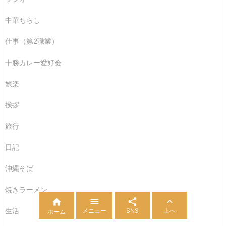
中華ちらし
仕事（第2職業）
十勝カレー愛好会
娯楽
挨拶
旅行
日記
沖縄そば
焼きラーメン




生活
メニュー
SNS
上へ
ホーム