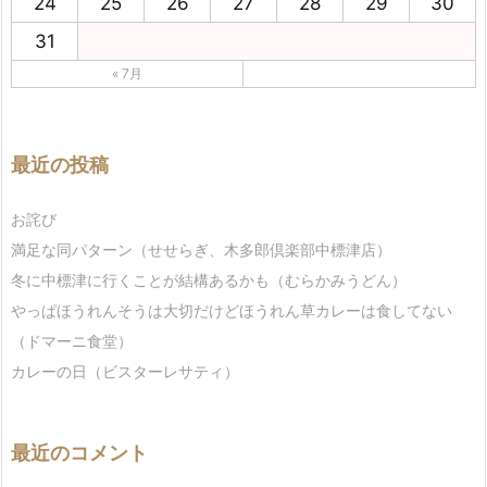
24
25
26
27
28
29
30
31
« 7月
最近の投稿
お詫び
満足な同パターン（せせらぎ、木多郎倶楽部中標津店）
冬に中標津に行くことが結構あるかも（むらかみうどん）
やっぱほうれんそうは大切だけどほうれん草カレーは食してない
（ドマーニ食堂）
カレーの日（ビスターレサティ）
最近のコメント