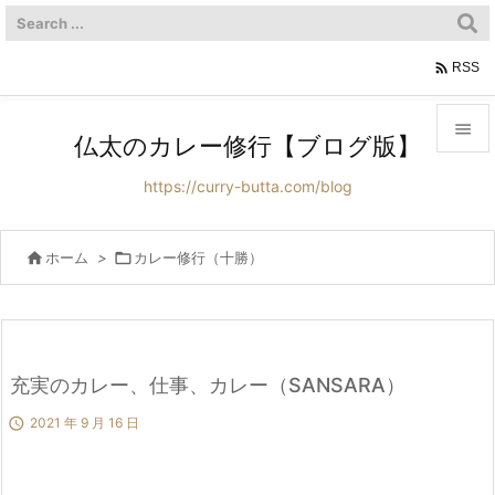

RSS

仏太のカレー修行【ブログ版】

https://curry-butta.com/blog
メニュ

サイド

ホーム
>

カレー修行（十勝）

前へ

次へ
充実のカレー、仕事、カレー（SANSARA）


2021 年 9 月 16 日
検索