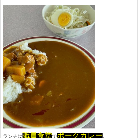
職員食堂
ポークカレー
ランチは
で
。