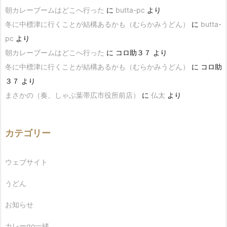
朝カレーブームはどこへ行った
に
butta-pc
より
冬に中標津に行くことが結構あるかも（むらかみうどん）
に
butta-
pc
より
朝カレーブームはどこへ行った
に
コロ助３７
より
冬に中標津に行くことが結構あるかも（むらかみうどん）
に
コロ助
３７
より
まさかの（奏、しゃぶ葉帯広市役所前店）
に
仏太
より
カテゴリー
ウェブサイト
うどん
お知らせ
カレーgo一緒