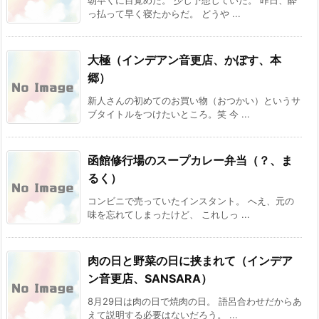
朝早くに目覚めた。 少し予想していた。 昨日、酔
っ払って早く寝たからだ。 どうや ...
大極（インデアン音更店、かぼす、本
郷）
新人さんの初めてのお買い物（おつかい）というサ
ブタイトルをつけたいところ。笑 今 ...
函館修行場のスープカレー弁当（？、ま
るく）
コンビニで売っていたインスタント。 へえ、元の
味を忘れてしまったけど、 これしっ ...
肉の日と野菜の日に挟まれて（インデア
ン音更店、SANSARA）
8月29日は肉の日で焼肉の日。 語呂合わせだからあ
えて説明する必要はないだろう。 ...