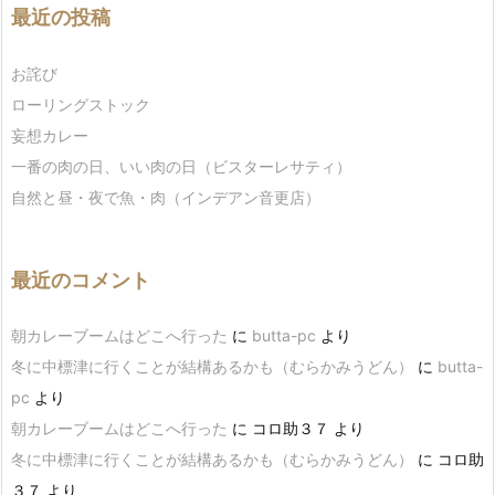
最近の投稿
お詫び
ローリングストック
妄想カレー
一番の肉の日、いい肉の日（ビスターレサティ）
自然と昼・夜で魚・肉（インデアン音更店）
最近のコメント
朝カレーブームはどこへ行った
に
butta-pc
より
冬に中標津に行くことが結構あるかも（むらかみうどん）
に
butta-
pc
より
朝カレーブームはどこへ行った
に
コロ助３７
より
冬に中標津に行くことが結構あるかも（むらかみうどん）
に
コロ助
３７
より