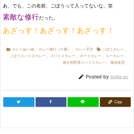
あ、でも、この名前、ごぼうって入ってないな。笑
素敵な修行
だった。
あざっす！あざっす！あざっす！

カレーgo一緒
,
カレー修行（十勝）
,
カレー手作

ごぼうカレー
,
ごぼうスパイスカレー
,
スパイスカレー
,
ポークカレー
,
ルーカレー
,
挽き肉野菜スパイスカレー
,
職員食堂

Posted by
butta-pc
Copy