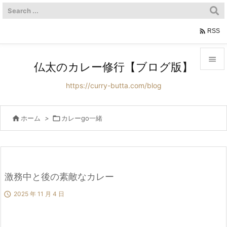

RSS

仏太のカレー修行【ブログ版】

https://curry-butta.com/blog
メニュ

サイド

ホーム
>

カレーgo一緒

前へ

次へ
激務中と後の素敵なカレー


2025 年 11 月 4 日
検索