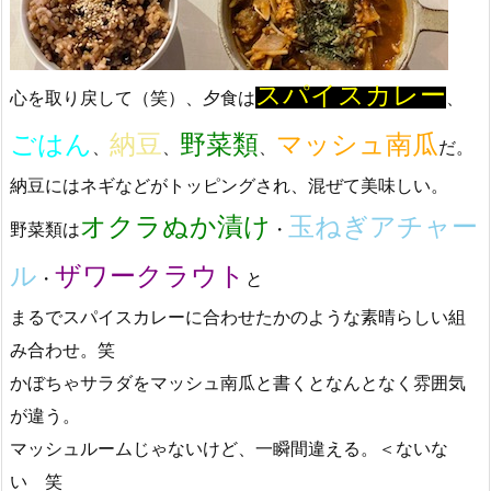
スパイスカレー
心を取り戻して（笑）、夕食は
、
ごはん
納豆
野菜類
マッシュ南瓜
、
、
、
だ。
納豆にはネギなどがトッピングされ、混ぜて美味しい。
オクラぬか漬け
玉ねぎアチャー
野菜類は
・
ル
ザワークラウト
・
と
まるでスパイスカレーに合わせたかのような素晴らしい組
み合わせ。笑
かぼちゃサラダをマッシュ南瓜と書くとなんとなく雰囲気
が違う。
マッシュルームじゃないけど、一瞬間違える。＜ないな
い 笑