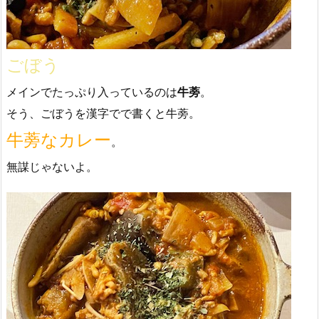
ごぼう
メインでたっぷり入っているのは
牛蒡
。
そう、ごぼうを漢字でで書くと牛蒡。
牛蒡なカレー
。
無謀じゃないよ。