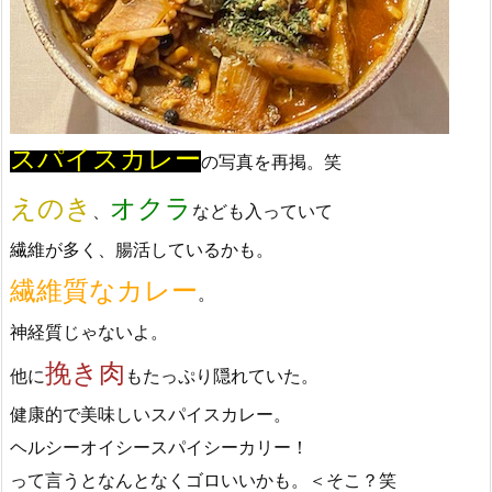
スパイスカレー
の写真を再掲。笑
えのき
オクラ
、
なども入っていて
繊維が多く、腸活しているかも。
繊維質なカレー
。
神経質じゃないよ。
挽き肉
他に
もたっぷり隠れていた。
健康的で美味しいスパイスカレー。
ヘルシーオイシースパイシーカリー！
って言うとなんとなくゴロいいかも。＜そこ？笑