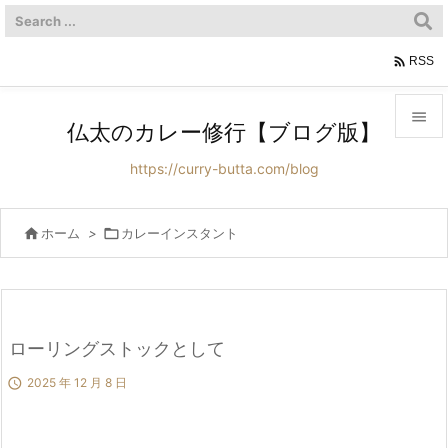

RSS

仏太のカレー修行【ブログ版】

https://curry-butta.com/blog
メニュ

サイド

ホーム
>

カレーインスタント

前へ

次へ
ローリングストックとして


2025 年 12 月 8 日
検索