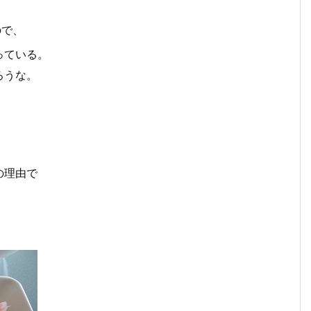
ので、
っている。
ろうな。
、
の理由で