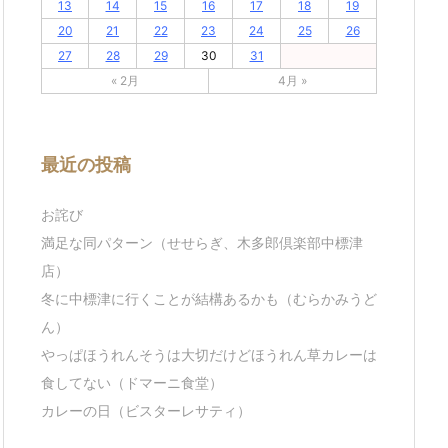
13
14
15
16
17
18
19
20
21
22
23
24
25
26
27
28
29
30
31
« 2月
4月 »
最近の投稿
お詫び
満足な同パターン（せせらぎ、木多郎倶楽部中標津
店）
冬に中標津に行くことが結構あるかも（むらかみうど
ん）
やっぱほうれんそうは大切だけどほうれん草カレーは
食してない（ドマーニ食堂）
カレーの日（ビスターレサティ）