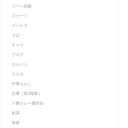
コーン炒飯
スイーツ
スパイス
そば
チャイ
ブログ
ホルジン
ラジオ
中華ちらし
仕事（第2職業）
十勝カレー愛好会
娯楽
挨拶