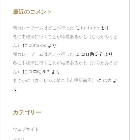
最近のコメント
朝カレーブームはどこへ行った
に
butta-pc
より
冬に中標津に行くことが結構あるかも（むらかみうど
ん）
に
butta-pc
より
朝カレーブームはどこへ行った
に
コロ助３７
より
冬に中標津に行くことが結構あるかも（むらかみうど
ん）
に
コロ助３７
より
まさかの（奏、しゃぶ葉帯広市役所前店）
に
仏太
よ
り
カテゴリー
ウェブサイト
うどん