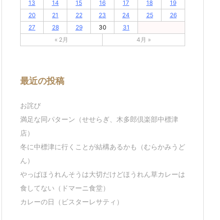
13
14
15
16
17
18
19
20
21
22
23
24
25
26
27
28
29
30
31
« 2月
4月 »
最近の投稿
お詫び
満足な同パターン（せせらぎ、木多郎倶楽部中標津
店）
冬に中標津に行くことが結構あるかも（むらかみうど
ん）
やっぱほうれんそうは大切だけどほうれん草カレーは
食してない（ドマーニ食堂）
カレーの日（ビスターレサティ）