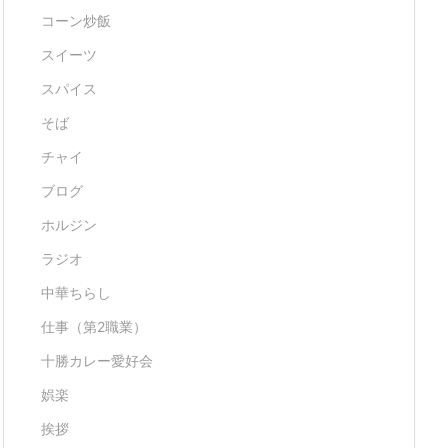
コーン炒飯
スイーツ
スパイス
そば
チャイ
ブログ
ホルジン
ラジオ
中華ちらし
仕事（第2職業）
十勝カレー愛好会
娯楽
挨拶