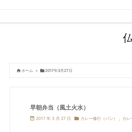

ホーム
>

2017年3月27日
早朝弁当（風土火水）

2017 年 3 月 27 日

カレー修行（パン）
,
カレ