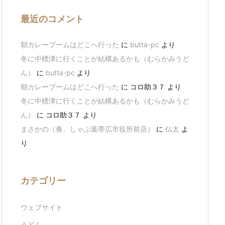
最近のコメント
朝カレーブームはどこへ行った
に
butta-pc
より
冬に中標津に行くことが結構あるかも（むらかみうど
ん）
に
butta-pc
より
朝カレーブームはどこへ行った
に
コロ助３７
より
冬に中標津に行くことが結構あるかも（むらかみうど
ん）
に
コロ助３７
より
まさかの（奏、しゃぶ葉帯広市役所前店）
に
仏太
よ
り
カテゴリー
ウェブサイト
うどん