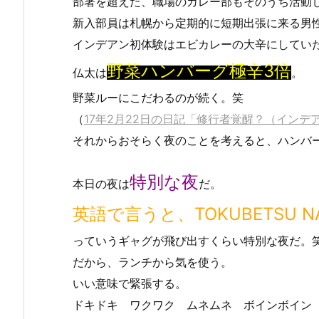
部署を超えた、職場のカレー部もそのうち活動
新入部員は札幌から定期的に短期出張に来る男
インデアン初体験はエビカレーの大辛にしてい
野菜ハンバーグ極辛3倍
仏太は
。
野菜ルーにこだわるのが続く。笑
（
17年2月22日の日記「修行者覚醒？（インデ
それからおそらく夜のことを考えると、ハンバ
特別な夜
本日の夜は
だ。
英語で言うと、TOKUBETSU NA
っていうギャグが飛び出すくらい特別な夜だ。
だから、ランチから気を使う。
いい意味で緊張する。
ドキドキ ワクワク ムネムネ ボインボイン