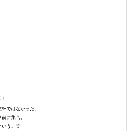
杯！
乾杯ではなかった。
り前に集合。
という。笑