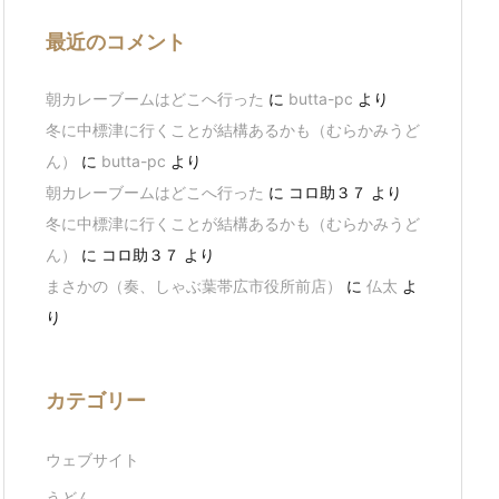
最近のコメント
朝カレーブームはどこへ行った
に
butta-pc
より
冬に中標津に行くことが結構あるかも（むらかみうど
ん）
に
butta-pc
より
朝カレーブームはどこへ行った
に
コロ助３７
より
冬に中標津に行くことが結構あるかも（むらかみうど
ん）
に
コロ助３７
より
まさかの（奏、しゃぶ葉帯広市役所前店）
に
仏太
よ
り
カテゴリー
ウェブサイト
うどん