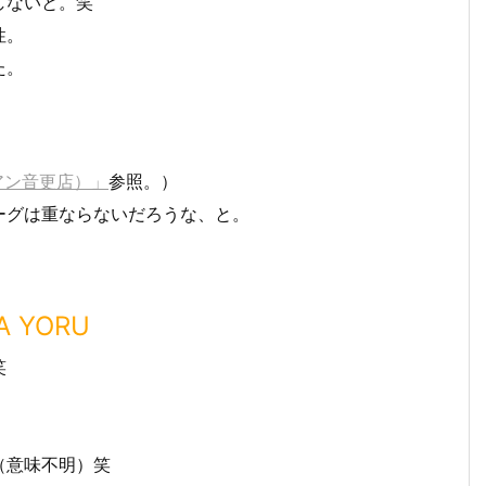
しないと。笑
性。
た。
アン音更店）」
参照。）
ーグは重ならないだろうな、と。
 YORU
笑
（意味不明）笑