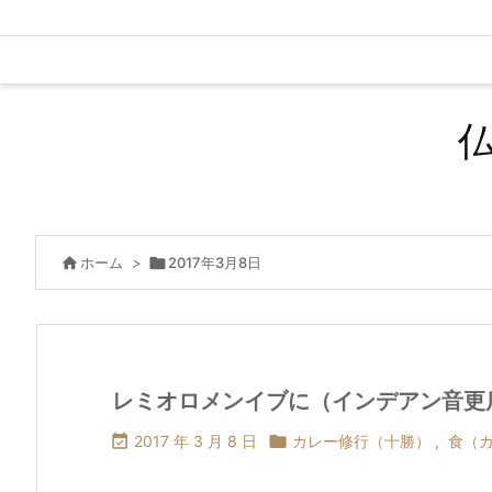

ホーム
>

2017年3月8日
レミオロメンイブに（インデアン音更

2017 年 3 月 8 日

カレー修行（十勝）
,
食（