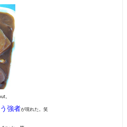
out。
う強者
が現れた。笑