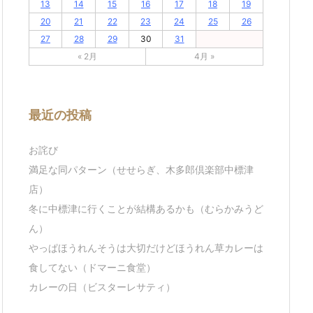
13
14
15
16
17
18
19
20
21
22
23
24
25
26
27
28
29
30
31
« 2月
4月 »
最近の投稿
お詫び
満足な同パターン（せせらぎ、木多郎倶楽部中標津
店）
冬に中標津に行くことが結構あるかも（むらかみうど
ん）
やっぱほうれんそうは大切だけどほうれん草カレーは
食してない（ドマーニ食堂）
カレーの日（ビスターレサティ）