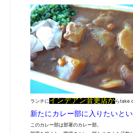
インデアン音更店か
ランチに
らtake 
新たにカレー部に入りたいとい
このカレー部は部署のカレー部。