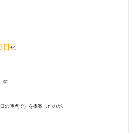
8日
だ。
。笑
某日の時点で）を提案したのが、