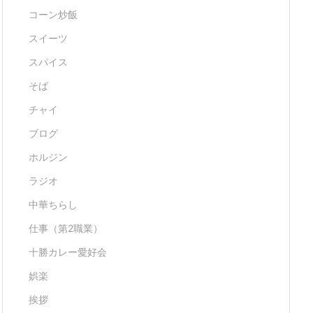
コーン炒飯
スイーツ
スパイス
そば
チャイ
ブログ
ホルジン
ラジオ
中華ちらし
仕事（第2職業）
十勝カレー愛好会
娯楽
挨拶