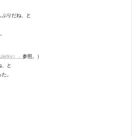
しぶりだね、と
た。
Jerky）」
参照。）
ね、と
った。