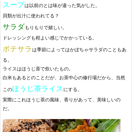
スープ
は以前のとは味が違った気がした。
貝類が出汁に使われてる？
サラダ
もりもりで嬉しい。
ドレッシングも程よい感じでかかっている。
ポテサラ
は季節によってはかぼちゃサラダのこともあ
る。
ライスはほうじ茶で炊いたもの。
白米もあるとのことだが、お茶中心の修行場だから、当然
ほうじ茶ライス
この
にする。
実際にこれほうじ茶の風味、香りがあって、美味しいの
だ。