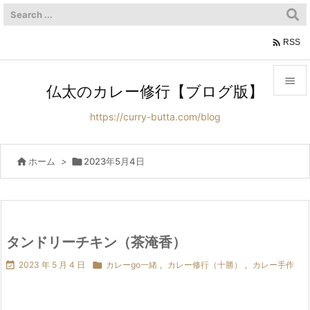

RSS

仏太のカレー修行【ブログ版】

https://curry-butta.com/blog
メニュ

サイド

ホーム
>

2023年5月4日

前へ

次へ
タンドリーチキン（茶淹香）


2023 年 5 月 4 日

カレーgo一緒
,
カレー修行（十勝）
,
カレー手作
検索