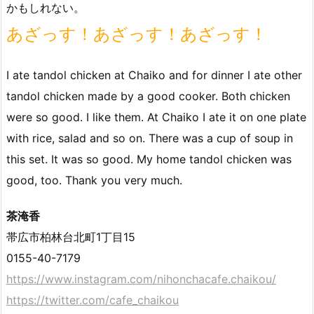
かもしれない。
あざっす！あざっす！あざっす！
I ate tandol chicken at Chaiko and for dinner I ate other
tandol chicken made by a good cooker. Both chicken
were so good. I like them. At Chaiko I ate it on one plate
with rice, salad and so on. There was a cup of soup in
this set. It was so good. My home tandol chicken was
good, too. Thank you very much.
茶淹香
帯広市柏林台北町1丁目15
0155-40-7179
https://www.instagram.com/nihonchacafe.chaikou/
https://twitter.com/cafe_chaikou