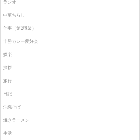
ラジオ
中華ちらし
仕事（第2職業）
十勝カレー愛好会
娯楽
挨拶
旅行
日記
沖縄そば
焼きラーメン
生活