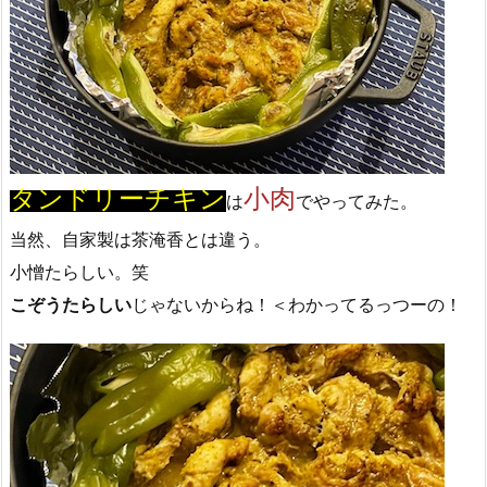
タンドリーチキン
小肉
は
でやってみた。
当然、自家製は茶淹香とは違う。
小憎たらしい。笑
こぞうたらしい
じゃないからね！＜わかってるっつーの！