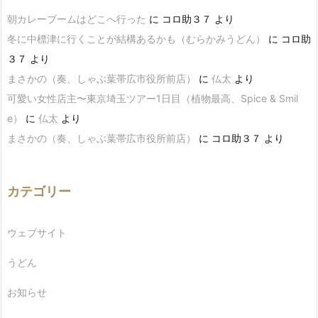
朝カレーブームはどこへ行った
に
コロ助３７
より
冬に中標津に行くことが結構あるかも（むらかみうどん）
に
コロ助
３７
より
まさかの（奏、しゃぶ葉帯広市役所前店）
に
仏太
より
可愛い女性店主〜東京埼玉ツアー1日目（植物最高、Spice & Smil
e）
に
仏太
より
まさかの（奏、しゃぶ葉帯広市役所前店）
に
コロ助３７
より
カテゴリー
ウェブサイト
うどん
お知らせ