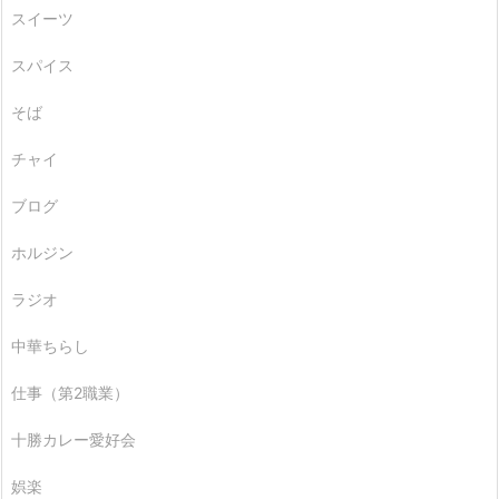
スイーツ
スパイス
そば
チャイ
ブログ
ホルジン
ラジオ
中華ちらし
仕事（第2職業）
十勝カレー愛好会
娯楽