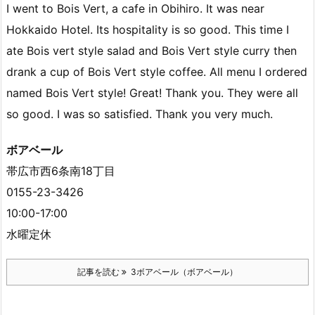
I went to Bois Vert, a cafe in Obihiro. It was near
Hokkaido Hotel. Its hospitality is so good. This time I
ate Bois vert style salad and Bois Vert style curry then
drank a cup of Bois Vert style coffee. All menu I ordered
named Bois Vert style! Great! Thank you. They were all
so good. I was so satisfied. Thank you very much.
ボアベール
帯広市西6条南18丁目
0155-23-3426
10:00-17:00
水曜定休
記事を読む
3ボアベール（ボアベール）