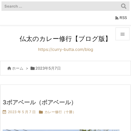

RSS

仏太のカレー修行【ブログ版】

https://curry-butta.com/blog
メニュ

サイド

ホーム
>

2023年5月7日

前へ

次へ
3ボアベール（ボアベール）


2023 年 5 月 7 日

カレー修行（十勝）
検索