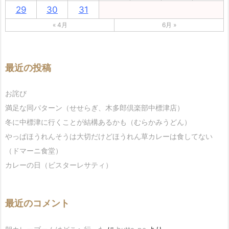
29
30
31
« 4月
6月 »
最近の投稿
お詫び
満足な同パターン（せせらぎ、木多郎倶楽部中標津店）
冬に中標津に行くことが結構あるかも（むらかみうどん）
やっぱほうれんそうは大切だけどほうれん草カレーは食してない
（ドマーニ食堂）
カレーの日（ビスターレサティ）
最近のコメント