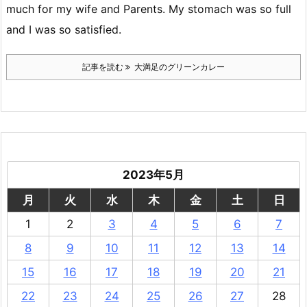
much for my wife and Parents. My stomach was so full
and I was so satisfied.
記事を読む
大満足のグリーンカレー
2023年5月
月
火
水
木
金
土
日
1
2
3
4
5
6
7
8
9
10
11
12
13
14
15
16
17
18
19
20
21
22
23
24
25
26
27
28