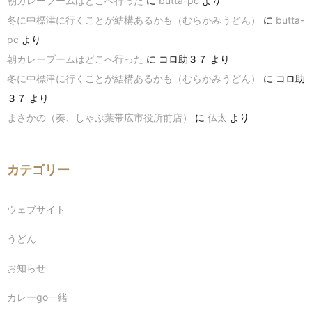
朝カレーブームはどこへ行った
に
butta-pc
より
冬に中標津に行くことが結構あるかも（むらかみうどん）
に
butta-
pc
より
朝カレーブームはどこへ行った
に
コロ助３７
より
冬に中標津に行くことが結構あるかも（むらかみうどん）
に
コロ助
３７
より
まさかの（奏、しゃぶ葉帯広市役所前店）
に
仏太
より
カテゴリー
ウェブサイト
うどん
お知らせ
カレーgo一緒