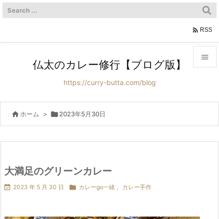

RSS

仏太のカレー修行【ブログ版】

https://curry-butta.com/blog
メニュ

サイド

ホーム
>

2023年5月30日

前へ

次へ
大満足のグリーンカレー


2023 年 5 月 30 日

カレーgo一緒
,
カレー手作
検索