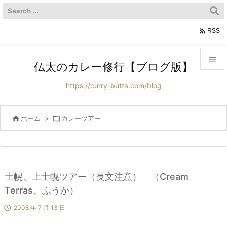

RSS

仏太のカレー修行【ブログ版】

https://curry-butta.com/blog
メニュ

サイド

ホーム
>

カレーツアー

前へ

次へ
士幌、上士幌ツアー（長文注意） （Cream

Terras、ふうか）
検索

2008 年 7 月 13 日