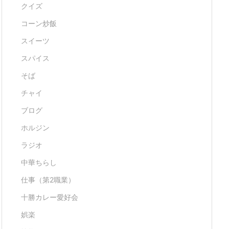
クイズ
コーン炒飯
スイーツ
スパイス
そば
チャイ
ブログ
ホルジン
ラジオ
中華ちらし
仕事（第2職業）
十勝カレー愛好会
娯楽