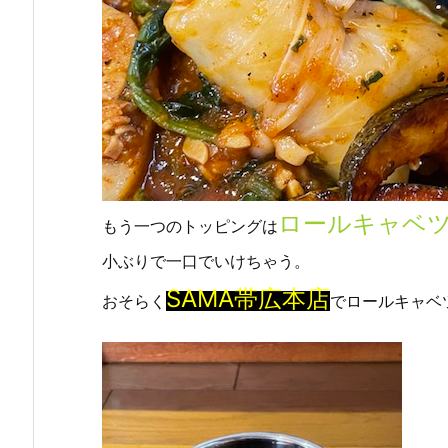
ロールキャベ
もう一つのトッピングは
小ぶりで一口でいけちゃう。
SAMA帯広本店
おそらく
でロールキャベ