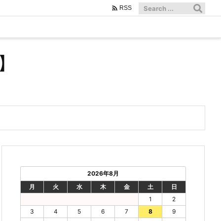

RSS
】
2026年8月
月
火
水
木
金
土
日
1
2
3
4
5
6
7
8
9