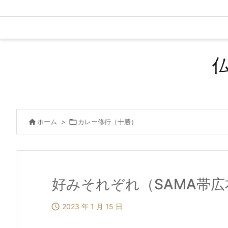

ホーム
>

カレー修行（十勝）
好みそれぞれ（SAMA帯広

2023 年 1 月 15 日