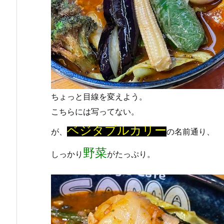
ちょっと目線を変えよう。
こちらには写ってない。
ベジタブルカリー
が、
の名前通り、
野菜
しっかり
がたっぷり。