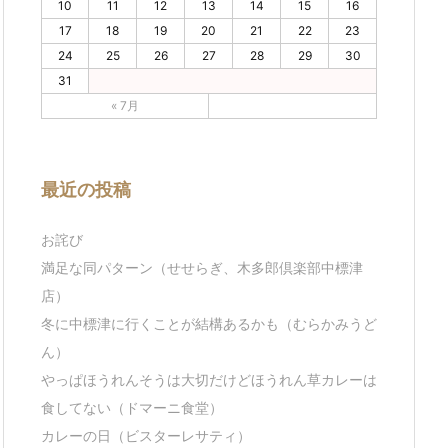
10
11
12
13
14
15
16
17
18
19
20
21
22
23
24
25
26
27
28
29
30
31
« 7月
最近の投稿
お詫び
満足な同パターン（せせらぎ、木多郎倶楽部中標津
店）
冬に中標津に行くことが結構あるかも（むらかみうど
ん）
やっぱほうれんそうは大切だけどほうれん草カレーは
食してない（ドマーニ食堂）
カレーの日（ビスターレサティ）