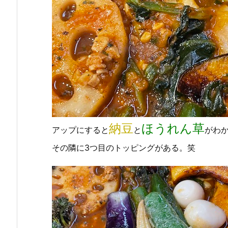
納豆
ほうれん草
アップにすると
と
がわ
その隣に3つ目のトッピングがある。笑