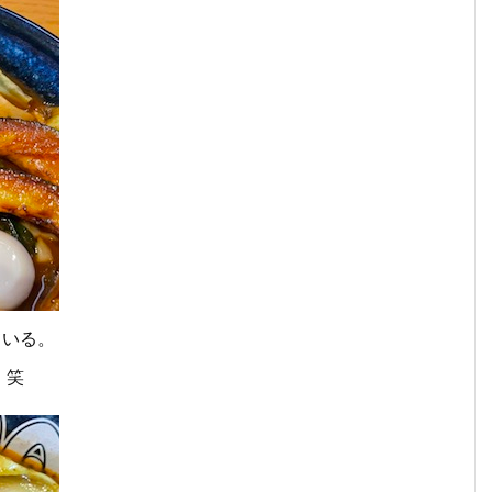
ている。
。笑