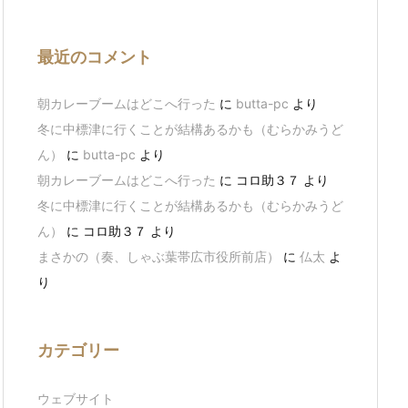
最近のコメント
朝カレーブームはどこへ行った
に
butta-pc
より
冬に中標津に行くことが結構あるかも（むらかみうど
ん）
に
butta-pc
より
朝カレーブームはどこへ行った
に
コロ助３７
より
冬に中標津に行くことが結構あるかも（むらかみうど
ん）
に
コロ助３７
より
まさかの（奏、しゃぶ葉帯広市役所前店）
に
仏太
よ
り
カテゴリー
ウェブサイト