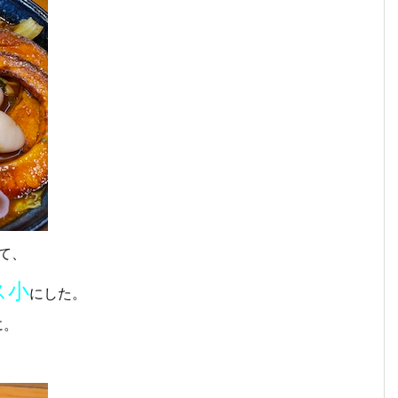
て、
ス小
にした。
に。