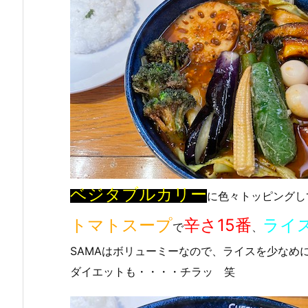
ベジタブルカリー
に色々トッピングし
トマトスープ
辛さ15番
ライ
で
、
SAMAはボリューミーなので、ライスを少なめ
ダイエットも・・・・チラッ 笑