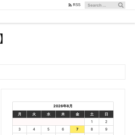

RSS
】
2026年8月
月
火
水
木
金
土
日
1
2
3
4
5
6
7
8
9