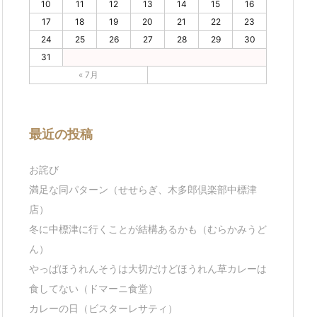
10
11
12
13
14
15
16
17
18
19
20
21
22
23
24
25
26
27
28
29
30
31
« 7月
最近の投稿
お詫び
満足な同パターン（せせらぎ、木多郎倶楽部中標津
店）
冬に中標津に行くことが結構あるかも（むらかみうど
ん）
やっぱほうれんそうは大切だけどほうれん草カレーは
食してない（ドマーニ食堂）
カレーの日（ビスターレサティ）