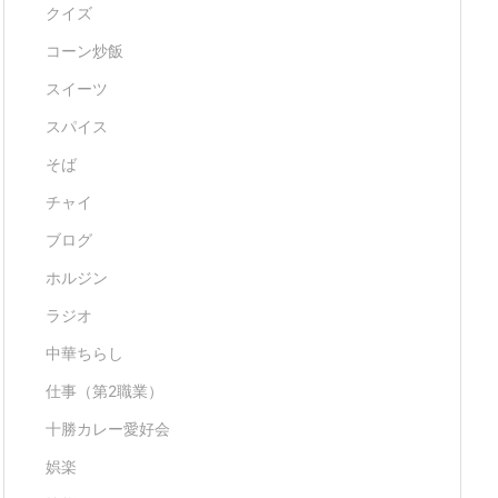
クイズ
コーン炒飯
スイーツ
スパイス
そば
チャイ
ブログ
ホルジン
ラジオ
中華ちらし
仕事（第2職業）
十勝カレー愛好会
娯楽