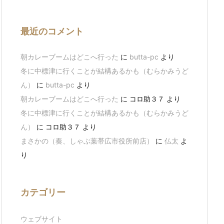
最近のコメント
朝カレーブームはどこへ行った
に
butta-pc
より
冬に中標津に行くことが結構あるかも（むらかみうど
ん）
に
butta-pc
より
朝カレーブームはどこへ行った
に
コロ助３７
より
冬に中標津に行くことが結構あるかも（むらかみうど
ん）
に
コロ助３７
より
まさかの（奏、しゃぶ葉帯広市役所前店）
に
仏太
よ
り
カテゴリー
ウェブサイト