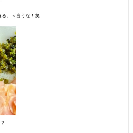
れる。＜言うな！笑
か？