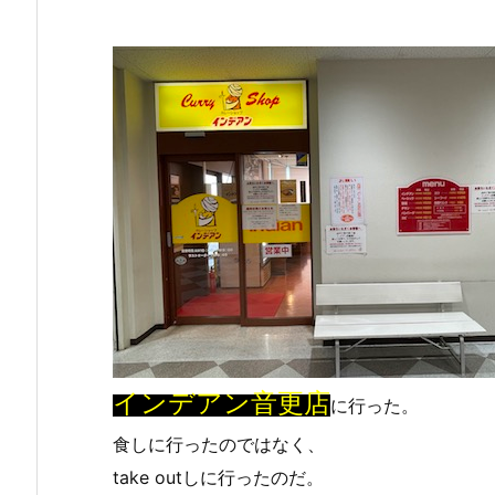
インデアン音更店
に行った。
食しに行ったのではなく、
take outしに行ったのだ。