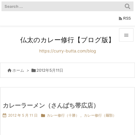

RSS

仏太のカレー修行【ブログ版】

https://curry-butta.com/blog
メニュ

サイド

ホーム
>

2012年5月11日

前へ

次へ
カレーラーメン（さんぱち帯広店）


2012 年 5 月 11 日

カレー修行（十勝）
,
カレー修行（麺類）
検索