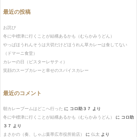
最近の投稿
お詫び
冬に中標津に行くことが結構あるかも（むらかみうどん）
やっぱほうれんそうは大切だけどほうれん草カレーは食してない
（ドマーニ食堂）
カレーの日（ビスターレサティ）
笑顔のスープカレーと幸せのスパイスカレー
最近のコメント
朝カレーブームはどこへ行った
に
コロ助３７
より
冬に中標津に行くことが結構あるかも（むらかみうどん）
に
コロ助
３７
より
まさかの（奏、しゃぶ葉帯広市役所前店）
に
仏太
より