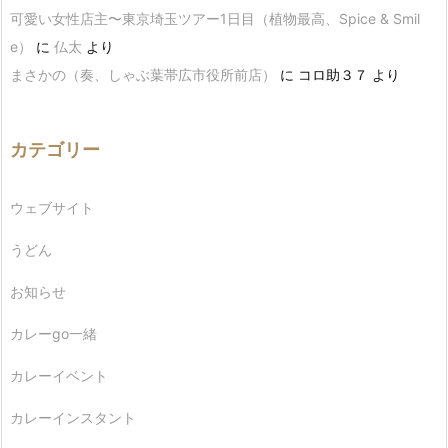
可愛い女性店主〜東京埼玉ツアー1日目（植物最高、Spice & Smil
e）
に
仏太
より
まさかの（奏、しゃぶ葉帯広市役所前店）
に
コロ助３７
より
カテゴリー
ウェブサイト
うどん
お知らせ
カレーgo一緒
カレーイベント
カレーインスタント