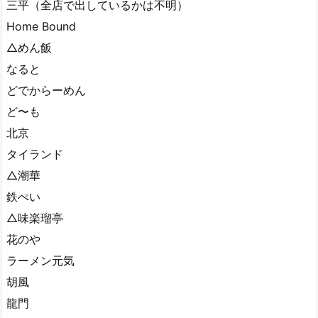
三平（全店で出しているかは不明）
Home Bound
△めん飯
なると
どでからーめん
ど〜も
北京
タイランド
△潮華
鉄ぺい
△味楽瑠亭
花のや
ラーメン元気
胡風
龍門