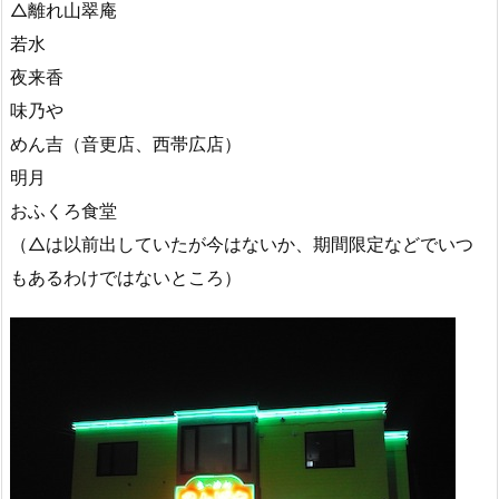
△離れ山翠庵
若水
夜来香
味乃や
めん吉（音更店、西帯広店）
明月
おふくろ食堂
（△は以前出していたが今はないか、期間限定などでいつ
もあるわけではないところ）