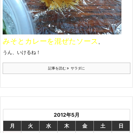
みそとカレーを混ぜたソース
。
うん、いけるね！
記事を読む
サラダに
2012年5月
月
火
水
木
金
土
日