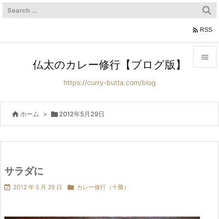

RSS

仏太のカレー修行【ブログ版】

https://curry-butta.com/blog
メニュ

サイド

ホーム
>

2012年5月29日

前へ

次へ
サラダに


2012 年 5 月 29 日

カレー修行（十勝）
検索