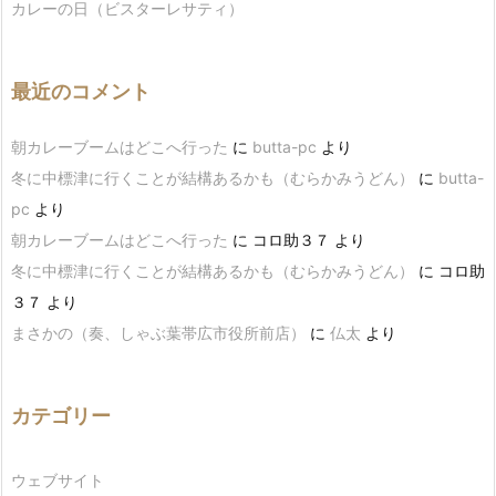
カレーの日（ビスターレサティ）
最近のコメント
朝カレーブームはどこへ行った
に
butta-pc
より
冬に中標津に行くことが結構あるかも（むらかみうどん）
に
butta-
pc
より
朝カレーブームはどこへ行った
に
コロ助３７
より
冬に中標津に行くことが結構あるかも（むらかみうどん）
に
コロ助
３７
より
まさかの（奏、しゃぶ葉帯広市役所前店）
に
仏太
より
カテゴリー
ウェブサイト