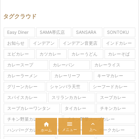
タグクラウド
Easy Diner
SAMA帯広店
SANSARA
SONTOKU
お知らせ
インデアン
インデアン音更店
インドカレー
エビカレー
カツカレー
カレーうどん
カレーそば
カレースープ
カレーパン
カレーライス
カレーラーメン
カレーリーフ
キーマカレー
グリーンカレー
シャンバラ天竺
シーフードカレー
スパイスカレー
スリランカカレー
スープカレー
スープカレーワンタン
タイカレー
チキンカレー
チキン野菜カレー
チキン野菜スープカレー



メニュー
上へ
ハンバーグカレー
ビーフカレー
ポークカレー
ホーム