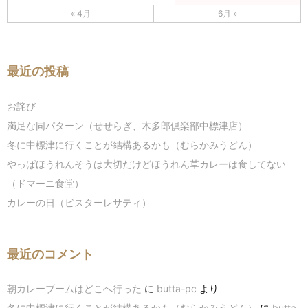
« 4月
6月 »
最近の投稿
お詫び
満足な同パターン（せせらぎ、木多郎倶楽部中標津店）
冬に中標津に行くことが結構あるかも（むらかみうどん）
やっぱほうれんそうは大切だけどほうれん草カレーは食してない
（ドマーニ食堂）
カレーの日（ビスターレサティ）
最近のコメント
朝カレーブームはどこへ行った
に
butta-pc
より
冬に中標津に行くことが結構あるかも（むらかみうどん）
に
butta-