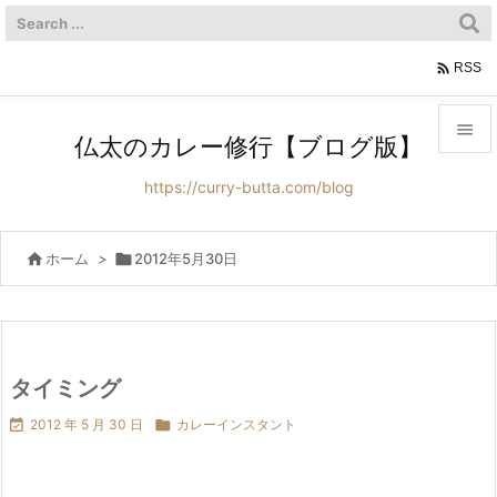

RSS

仏太のカレー修行【ブログ版】

https://curry-butta.com/blog
メニュ

サイド

ホーム
>

2012年5月30日

前へ

次へ
タイミング


2012 年 5 月 30 日

カレーインスタント
検索