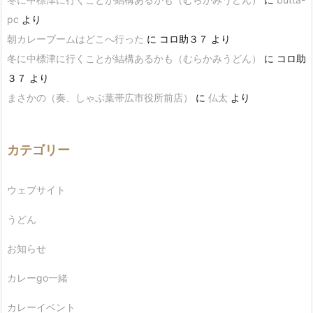
pc
より
朝カレーブームはどこへ行った
に
コロ助３７
より
冬に中標津に行くことが結構あるかも（むらかみうどん）
に
コロ助
３７
より
まさかの（奏、しゃぶ葉帯広市役所前店）
に
仏太
より
カテゴリー
ウェブサイト
うどん
お知らせ
カレーgo一緒
カレーイベント