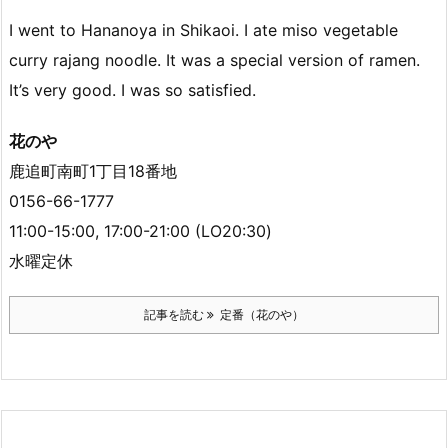
I went to Hananoya in Shikaoi. I ate miso vegetable
curry rajang noodle. It was a special version of ramen.
It’s very good. I was so satisfied.
花のや
鹿追町南町1丁目18番地
0156-66-1777
11:00-15:00, 17:00-21:00 (LO20:30)
水曜定休
記事を読む
定番（花のや）