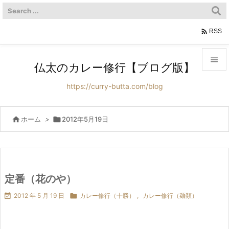

RSS

仏太のカレー修行【ブログ版】

https://curry-butta.com/blog
メニュ

サイド

ホーム
>

2012年5月19日

前へ

次へ
定番（花のや）


2012 年 5 月 19 日

カレー修行（十勝）
,
カレー修行（麺類）
検索