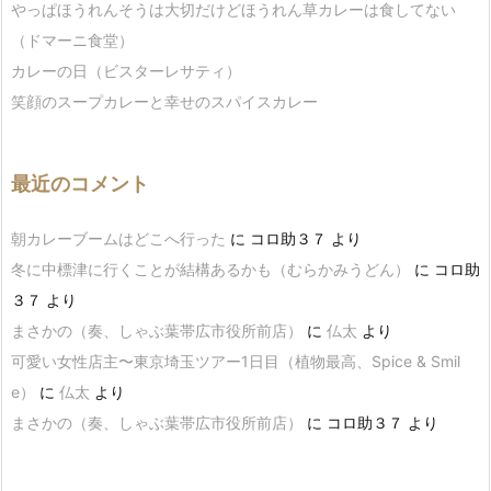
やっぱほうれんそうは大切だけどほうれん草カレーは食してない
（ドマーニ食堂）
カレーの日（ビスターレサティ）
笑顔のスープカレーと幸せのスパイスカレー
最近のコメント
朝カレーブームはどこへ行った
に
コロ助３７
より
冬に中標津に行くことが結構あるかも（むらかみうどん）
に
コロ助
３７
より
まさかの（奏、しゃぶ葉帯広市役所前店）
に
仏太
より
可愛い女性店主〜東京埼玉ツアー1日目（植物最高、Spice & Smil
e）
に
仏太
より
まさかの（奏、しゃぶ葉帯広市役所前店）
に
コロ助３７
より