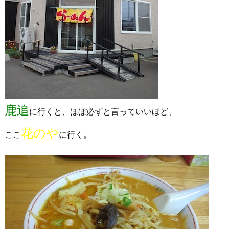
鹿追
に行くと、ほぼ必ずと言っていいほど、
花のや
ここ
に行く。