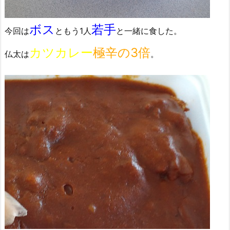
ボス
若手
今回は
ともう1人
と一緒に食した。
カツカレー
極辛の3倍
仏太は
。