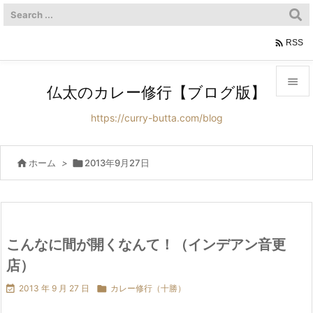

RSS

仏太のカレー修行【ブログ版】

https://curry-butta.com/blog
メニュ

サイド

ホーム
>

2013年9月27日

前へ

次へ
こんなに間が開くなんて！（インデアン音更

店）
検索

2013 年 9 月 27 日

カレー修行（十勝）