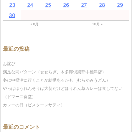
23
24
25
26
27
28
29
30
« 8月
10月 »
最近の投稿
お詫び
満足な同パターン（せせらぎ、木多郎倶楽部中標津店）
冬に中標津に行くことが結構あるかも（むらかみうどん）
やっぱほうれんそうは大切だけどほうれん草カレーは食してない
（ドマーニ食堂）
カレーの日（ビスターレサティ）
最近のコメント