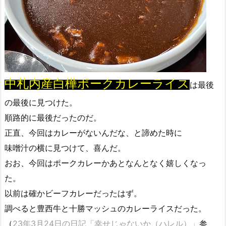
中札内産白樺ポークカレーライス
は最後
の最後に見つけた。
順路的に最後だったのだ。
正直、今回はカレーがないんだな、と諦めた時に
味噌汁の横に見つけて、喜んだ。
おお、今回はポークカレーかあとなんとなく嬉しくなっ
た。
以前は確かビーフカレーだったはず。
調べると豊西牛と十勝マッシュのカレーライスだった。
（
23年3月24日の日記「幸せじゃないか（ハレル）」
参