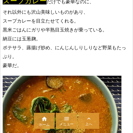
スープカレー
だけでも豪華なのに、
それ以外にも沢山美味しいものがあり、
スープカレーを目立たせてくれる。
黒米ごはんにガリや半熟目玉焼きが乗っている。
納豆には玉葱麹。
ポテサラ、蕗揚げ炒め、にんじんしりしりなど野菜もたっ
ぷり。
豪華だ。



メニュー
上へ
ホーム