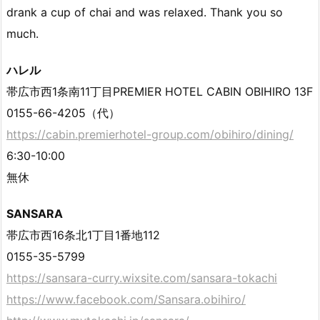
drank a cup of chai and was relaxed. Thank you so
much.
ハレル
帯広市西1条南11丁目PREMIER HOTEL CABIN OBIHIRO 13F
0155-66-4205（代）
https://cabin.premierhotel-group.com/obihiro/dining/
6:30-10:00
無休
SANSARA
帯広市西16条北1丁目1番地112
0155-35-5799
https://sansara-curry.wixsite.com/sansara-tokachi
https://www.facebook.com/Sansara.obihiro/