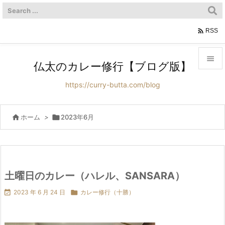

RSS

仏太のカレー修行【ブログ版】

https://curry-butta.com/blog
メニュ

サイド

ホーム
>

2023年6月

前へ

次へ
土曜日のカレー（ハレル、SANSARA）


2023 年 6 月 24 日

カレー修行（十勝）
検索