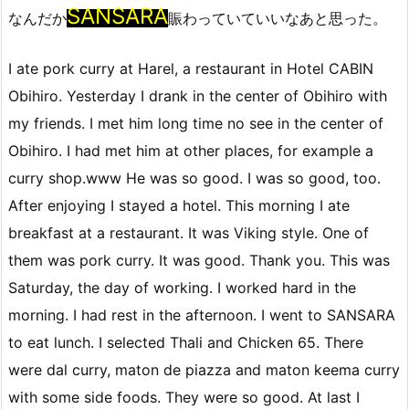
SANSARA
なんだか
賑わっていていいなあと思った。
I ate pork curry at Harel, a restaurant in Hotel CABIN
Obihiro. Yesterday I drank in the center of Obihiro with
my friends. I met him long time no see in the center of
Obihiro. I had met him at other places, for example a
curry shop.www He was so good. I was so good, too.
After enjoying I stayed a hotel. This morning I ate
breakfast at a restaurant. It was Viking style. One of
them was pork curry. It was good. Thank you. This was
Saturday, the day of working. I worked hard in the
morning. I had rest in the afternoon. I went to SANSARA
to eat lunch. I selected Thali and Chicken 65. There
were dal curry, maton de piazza and maton keema curry
with some side foods. They were so good. At last I