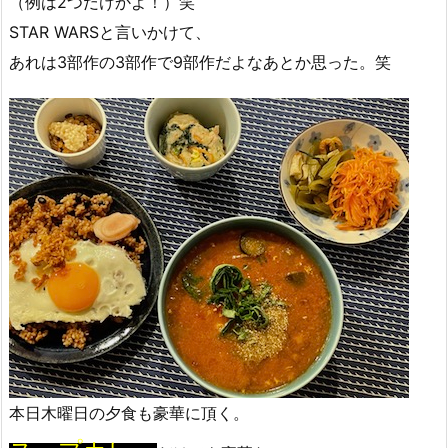
（例は2つだけかよ！）笑
STAR WARSと言いかけて、
あれは3部作の3部作で9部作だよなあとか思った。笑
本日木曜日の夕食も豪華に頂く。