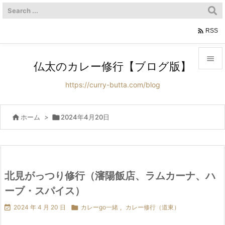

RSS

仏太のカレー修行【ブログ版】

https://curry-butta.com/blog
メニュ

サイド

ホーム
>

2024年4月20日

前へ

次へ
北見がっつり修行（瀋陽飯店、ラムカーナ、ハ

ーブ・スパイス）
検索

2024 年 4 月 20 日

カレーgo一緒
,
カレー修行（道東）