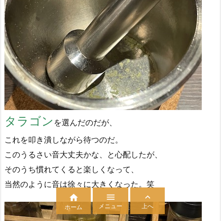
タラゴン
を選んだのだが、
これを叩き潰しながら待つのだ。
このうるさい音大丈夫かな、と心配したが、
そのうち慣れてくると楽しくなって、
当然のように音は徐々に大きくなった。笑



メニュー
上へ
ホーム