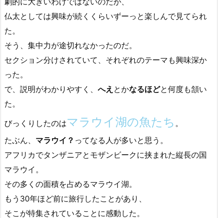
劇的に大きいわけではないのだが、
仏太としては興味が続くくらいずーっと楽しんで見てられ
た。
そう、集中力が途切れなかったのだ。
セクション分けされていて、それぞれのテーマも興味深か
った。
で、説明がわかりやすく、
へえ
とか
なるほど
と何度も頷い
た。
マラウイ湖の魚たち
びっくりしたのは
。
たぶん、
マラウイ？
ってなる人が多いと思う。
アフリカでタンザニアとモザンビークに挟まれた縦長の国
マラウイ。
その多くの面積を占めるマラウイ湖。
もう30年ほど前に旅行したことがあり、
そこが特集されていることに感動した。