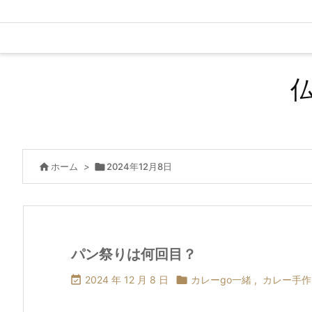

ホーム
>

2024年12月8日
パン祭りは何回目？

2024 年 12 月 8 日

カレーgo一緒
,
カレー手作