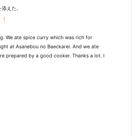
を添えた。
す！
ng. We ate spice curry which was rich for
ght at Asanebou no Baeckarei. And we ate
re prepared by a good cooker. Thanks a lot. I