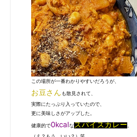
この場所が一番わかりやすいだろうが、
お豆さん
も散見されて、
実際にたっぷり入っていたので、
更に美味しさがアップした。
0kcal
スパイスカレー
健康的で
な
。
（え？もう、いい？）笑