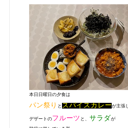
本日日曜日の夕食は
パン祭り
スパイスカレー
と
が主張
フルーツ
サラダ
デザートの
と、
が