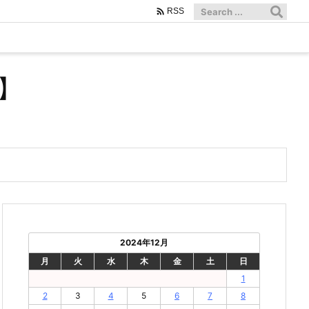

RSS
】
2024年12月
月
火
水
木
金
土
日
1
2
3
4
5
6
7
8