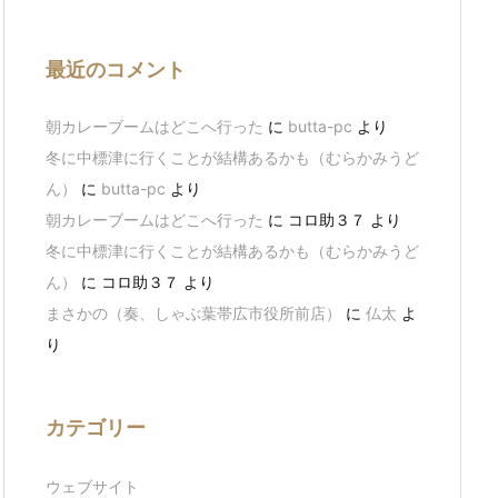
最近のコメント
朝カレーブームはどこへ行った
に
butta-pc
より
冬に中標津に行くことが結構あるかも（むらかみうど
ん）
に
butta-pc
より
朝カレーブームはどこへ行った
に
コロ助３７
より
冬に中標津に行くことが結構あるかも（むらかみうど
ん）
に
コロ助３７
より
まさかの（奏、しゃぶ葉帯広市役所前店）
に
仏太
よ
り
カテゴリー
ウェブサイト