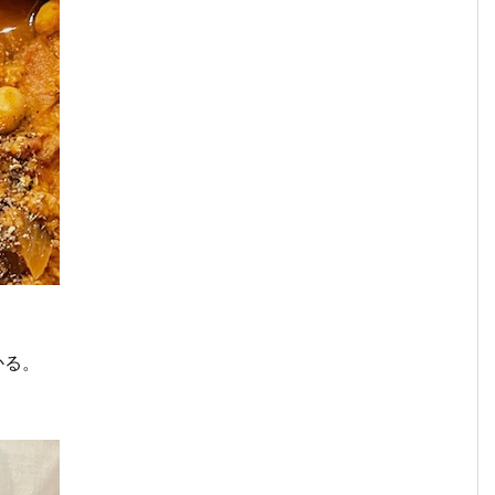
かる。
。