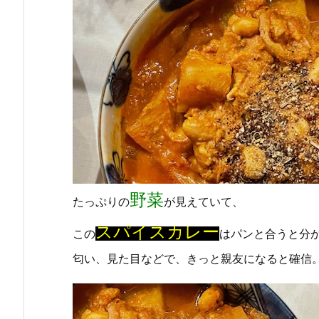
野菜
たっぷりの
が見えていて、
スパイスカレー
この
はパンと合うと分
匂い、見た目などで、きっと親友になると確信