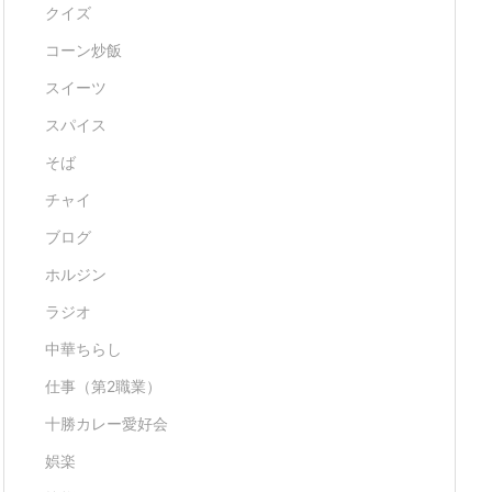
クイズ
コーン炒飯
スイーツ
スパイス
そば
チャイ
ブログ
ホルジン
ラジオ
中華ちらし
仕事（第2職業）
十勝カレー愛好会
娯楽