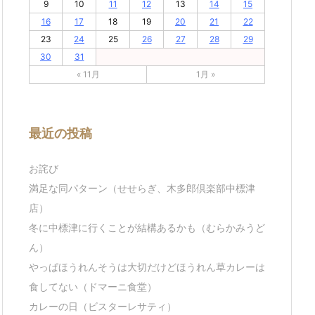
9
10
11
12
13
14
15
16
17
18
19
20
21
22
23
24
25
26
27
28
29
30
31
« 11月
1月 »
最近の投稿
お詫び
満足な同パターン（せせらぎ、木多郎倶楽部中標津
店）
冬に中標津に行くことが結構あるかも（むらかみうど
ん）
やっぱほうれんそうは大切だけどほうれん草カレーは
食してない（ドマーニ食堂）
カレーの日（ビスターレサティ）