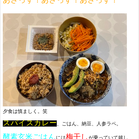
夕食は慎ましく。笑
スパイスカレー
、ごはん、納豆、人参ラペ。
酵素玄米ごはん
梅干し
には
が乗っていて嬉し