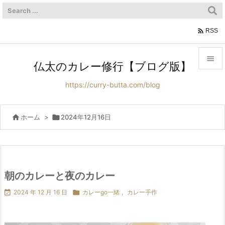

RSS

仏太のカレー修行【ブログ版】

https://curry-butta.com/blog
メニュ

サイド

ホーム
>

2024年12月16日

前へ

次へ
朝のカレーと夜のカレー


2024 年 12 月 16 日

カレーgo一緒
,
カレー手作
検索