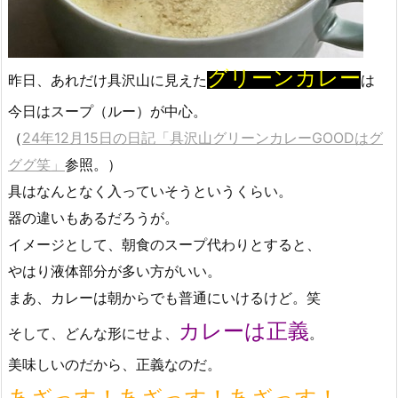
グリーンカレー
昨日、あれだけ具沢山に見えた
は
今日はスープ（ルー）が中心。
（
24年12月15日の日記「具沢山グリーンカレーGOODはグ
ググ笑」
参照。）
具はなんとなく入っていそうというくらい。
器の違いもあるだろうが。
イメージとして、朝食のスープ代わりとすると、
やはり液体部分が多い方がいい。
まあ、カレーは朝からでも普通にいけるけど。笑
カレーは正義
そして、どんな形にせよ、
。
美味しいのだから、正義なのだ。
あざっす！あざっす！あざっす！