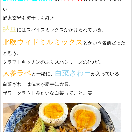
い。
酵素玄米も梅干しも好き。
納豆
にはスパイスミックスがかけられている。
北欧ウィドミルミックス
とかいう名前だった
と思う。
クラフトキッチンのふりスパシリーズの1つだ。
人参ラペ
白菜ざわー
と一緒に、
が入っている。
白菜ざわーは仏太が勝手に命名。
ザワークラウトみたいな白菜ってこと。笑