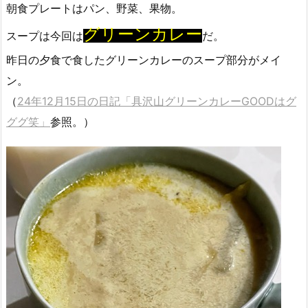
朝食プレートはパン、野菜、果物。
グリーンカレー
スープは今回は
だ。
昨日の夕食で食したグリーンカレーのスープ部分がメイ
ン。
（
24年12月15日の日記「具沢山グリーンカレーGOODはグ
ググ笑」
参照。）