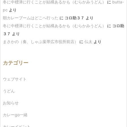
冬に中標津に行くことが結構あるかも（むらかみうどん）
に
butta-
pc
より
朝カレーブームはどこへ行った
に
コロ助３７
より
冬に中標津に行くことが結構あるかも（むらかみうどん）
に
コロ助
３７
より
まさかの（奏、しゃぶ葉帯広市役所前店）
に
仏太
より
カテゴリー
ウェブサイト
うどん
お知らせ
カレーgo一緒
カレーイベント