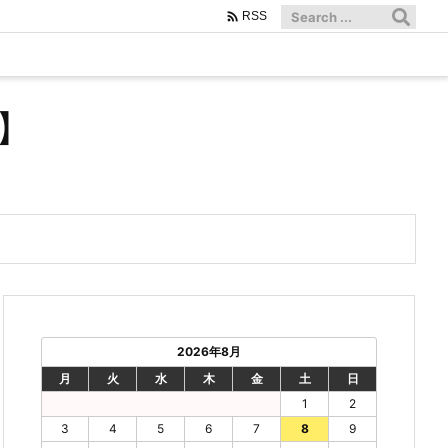

RSS
】
2026年8月
月
火
水
木
金
土
日
1
2
3
4
5
6
7
8
9