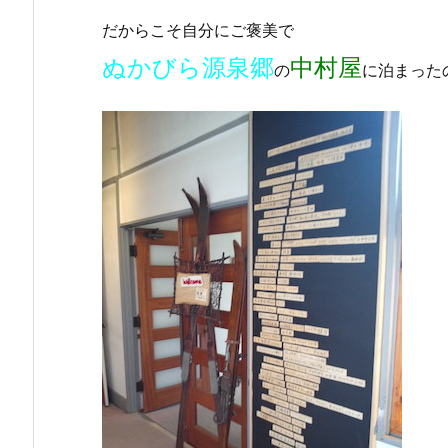
だからこそ自分にご褒美で
ぬかびら源泉郷
中村屋
の
に泊まった