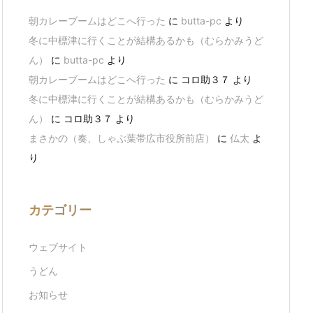
朝カレーブームはどこへ行った
に
butta-pc
より
冬に中標津に行くことが結構あるかも（むらかみうど
ん）
に
butta-pc
より
朝カレーブームはどこへ行った
に
コロ助３７
より
冬に中標津に行くことが結構あるかも（むらかみうど
ん）
に
コロ助３７
より
まさかの（奏、しゃぶ葉帯広市役所前店）
に
仏太
よ
り
カテゴリー
ウェブサイト
うどん
お知らせ