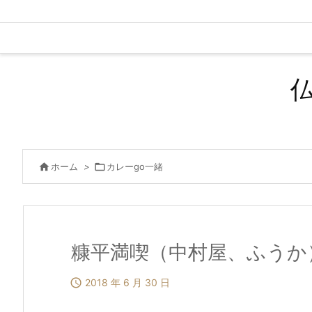

ホーム
>

カレーgo一緒
糠平満喫（中村屋、ふうか

2018 年 6 月 30 日