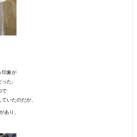
う印象が
だった。
ので
していたのだが、
があり、