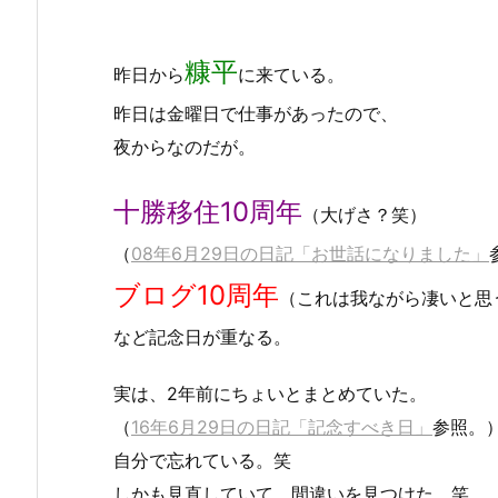
糠平
昨日から
に来ている。
昨日は金曜日で仕事があったので、
夜からなのだが。
十勝移住10周年
（大げさ？笑）
（
08年6月29日の日記「お世話になりました」
ブログ10周年
（これは我ながら凄いと思
など記念日が重なる。
実は、2年前にちょいとまとめていた。
（
16年6月29日の日記「記念すべき日」
参照。
自分で忘れている。笑
しかも見直していて、間違いを見つけた。笑