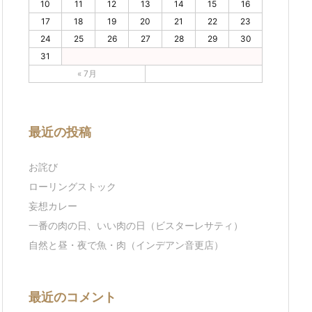
10
11
12
13
14
15
16
17
18
19
20
21
22
23
24
25
26
27
28
29
30
31
« 7月
最近の投稿
お詫び
ローリングストック
妄想カレー
一番の肉の日、いい肉の日（ビスターレサティ）
自然と昼・夜で魚・肉（インデアン音更店）
最近のコメント