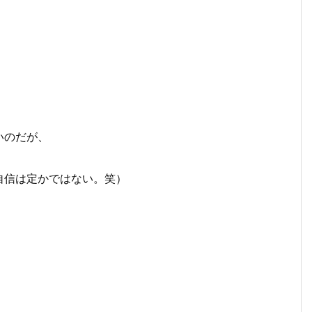
いのだが、
自信は定かではない。笑）
、