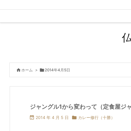

ホーム
>

2014年4月5日
ジャングル1から変わって（定食屋ジ

2014 年 4 月 5 日

カレー修行（十勝）