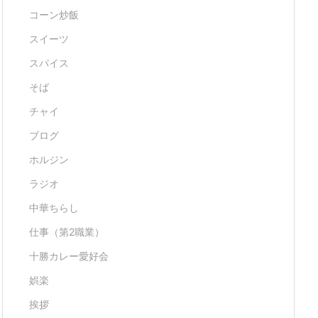
コーン炒飯
スイーツ
スパイス
そば
チャイ
ブログ
ホルジン
ラジオ
中華ちらし
仕事（第2職業）
十勝カレー愛好会
娯楽
挨拶