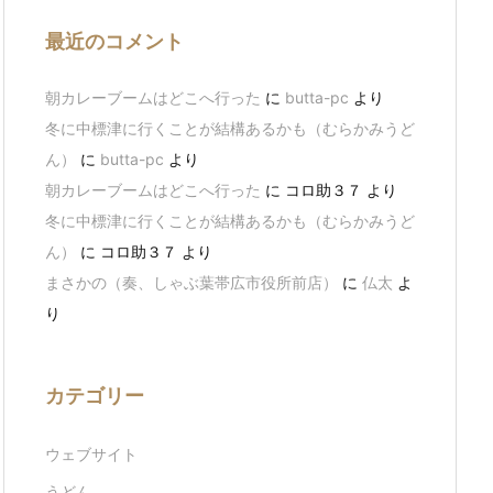
最近のコメント
朝カレーブームはどこへ行った
に
butta-pc
より
冬に中標津に行くことが結構あるかも（むらかみうど
ん）
に
butta-pc
より
朝カレーブームはどこへ行った
に
コロ助３７
より
冬に中標津に行くことが結構あるかも（むらかみうど
ん）
に
コロ助３７
より
まさかの（奏、しゃぶ葉帯広市役所前店）
に
仏太
よ
り
カテゴリー
ウェブサイト
うどん