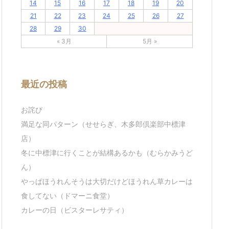
14
15
16
17
18
19
20
21
22
23
24
25
26
27
28
29
30
« 3月
5月 »
最近の投稿
お詫び
満足な同パターン（せせらぎ、木多郎倶楽部中標津
店）
冬に中標津に行くことが結構あるかも（むらかみうど
ん）
やっぱほうれんそうは大切だけどほうれん草カレーは
食してない（ドマーニ食堂）
カレーの日（ビスターレサティ）