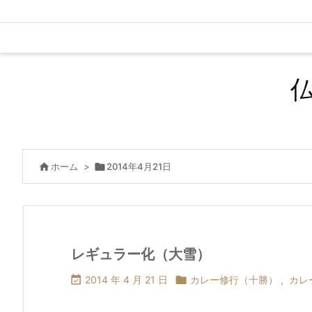

ホーム
>

2014年4月21日
レギュラー化（大雪）

2014 年 4 月 21 日

カレー修行（十勝）
,
カレ