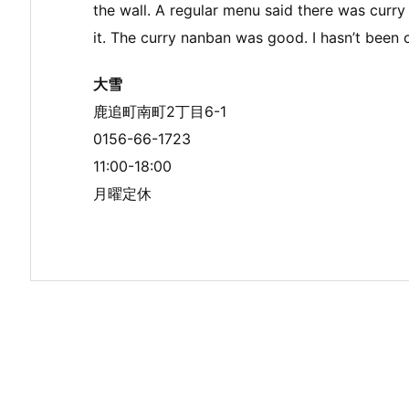
the wall. A regular menu said there was curry 
it. The curry nanban was good. I hasn’t been ch
大雪
鹿追町南町2丁目6-1
0156-66-1723
11:00-18:00
月曜定休