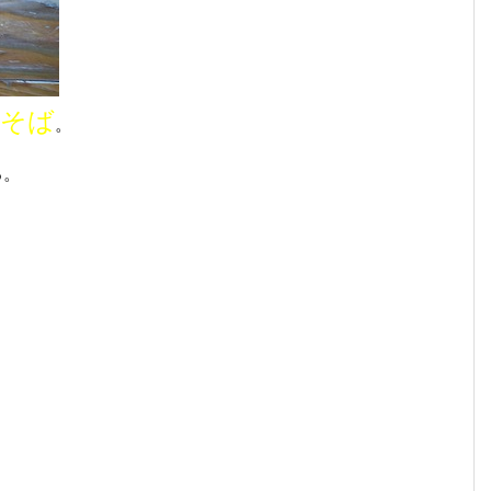
ーそば
。
る。