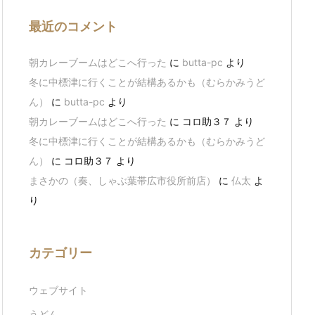
最近のコメント
朝カレーブームはどこへ行った
に
butta-pc
より
冬に中標津に行くことが結構あるかも（むらかみうど
ん）
に
butta-pc
より
朝カレーブームはどこへ行った
に
コロ助３７
より
冬に中標津に行くことが結構あるかも（むらかみうど
ん）
に
コロ助３７
より
まさかの（奏、しゃぶ葉帯広市役所前店）
に
仏太
よ
り
カテゴリー
ウェブサイト
うどん