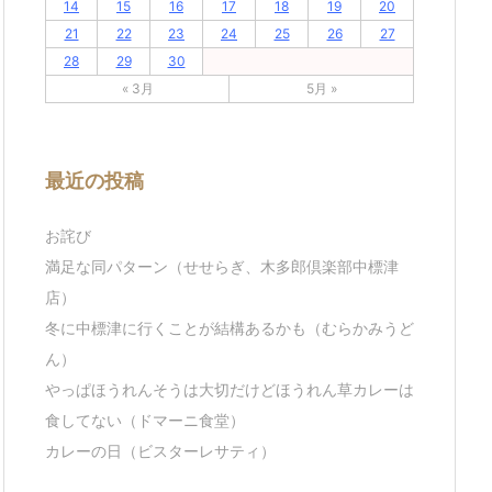
14
15
16
17
18
19
20
21
22
23
24
25
26
27
28
29
30
« 3月
5月 »
最近の投稿
お詫び
満足な同パターン（せせらぎ、木多郎倶楽部中標津
店）
冬に中標津に行くことが結構あるかも（むらかみうど
ん）
やっぱほうれんそうは大切だけどほうれん草カレーは
食してない（ドマーニ食堂）
カレーの日（ビスターレサティ）