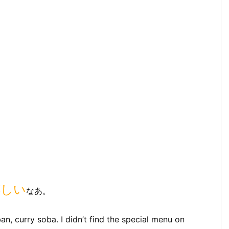
嬉しい
なあ。
ban, curry soba. I didn’t find the special menu on