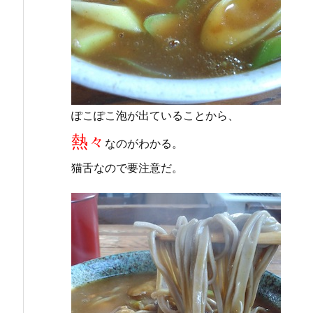
ぽこぽこ泡が出ていることから、
熱々
なのがわかる。
猫舌なので要注意だ。