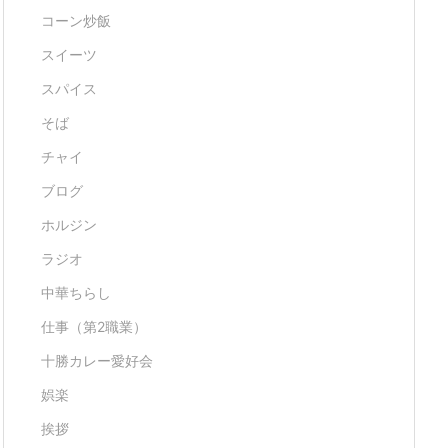
コーン炒飯
スイーツ
スパイス
そば
チャイ
ブログ
ホルジン
ラジオ
中華ちらし
仕事（第2職業）
十勝カレー愛好会
娯楽
挨拶