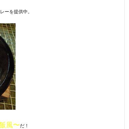
レーを提供中。
飯風〜
だ！