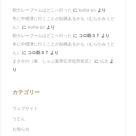
朝カレーブームはどこへ行った
に
butta-pc
より
冬に中標津に行くことが結構あるかも（むらかみうど
ん）
に
butta-pc
より
朝カレーブームはどこへ行った
に
コロ助３７
より
冬に中標津に行くことが結構あるかも（むらかみうど
ん）
に
コロ助３７
より
まさかの（奏、しゃぶ葉帯広市役所前店）
に
仏太
よ
り
カテゴリー
ウェブサイト
うどん
お知らせ