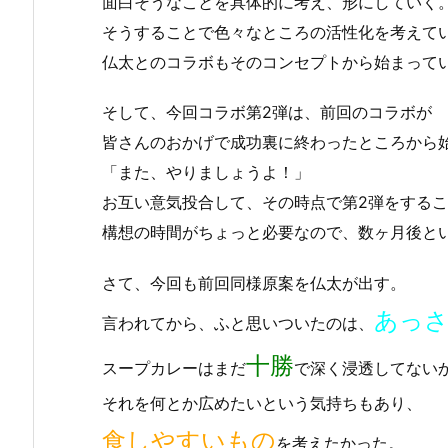
面白そうなことを具体的に考え、形にしていく
そうすることで色々なところの活性化を考えて
仏太とのコラボもそのコンセプトから始まって
そして、今回コラボ第2弾は、前回のコラボが
皆さんのおかげで成功裏に終わったところから
「また、やりましょうよ！」
お互い意気投合して、その時点で第2弾をする
構想の時間がちょっと必要なので、数ヶ月後と
さて、今回も前回同様原案を仏太が出す。
あっ
言われてから、ふと思いついたのは、
十勝
スープカレーはまだ
で深く浸透してない
それを何とか広めたいという気持ちもあり、
食しやすいもの
を考えたかった。