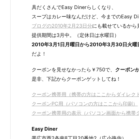
具だくさんでEasy Dinerらしくなり、
スープはカレー味なんだけど、今までのEasy D
ブログの2010年2月23日分
にも載せているから
提供期間は3月中。（定休日は水曜日）
2010年3月1日月曜日から2010年3月30日火
だよ！
クーポンを見せなかったら￥750で、
クーポンが
是非、下記からクーポンゲットしてね！
クーポン携帯用（携帯の方はここからダイレク
クーポンPC用（パソコンの方はここから印刷）
クーポン携帯用の表示（パソコン画面から携帯
Easy Diner
帯広市西2条南8丁目20番地2（広小路内）