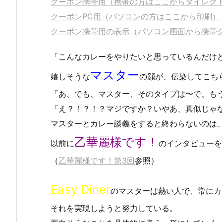
クーポン携帯用（携帯の方はここからダイレク
クーポンPC用（パソコンの方はここから印刷）
クーポン携帯用の表示（パソコン画面から携帯
「こんなカレーをやりたいと思っているんだけ
マスター
嬉しそうな
の顔が、伝染してこち
「あ、でも、マスター、そのタイプは〜で、も
「え？！？！？マジですか？いやあ、真似じゃ
マスターとカレー談義をすると終わらないのは
乙華麗様です！
以前に
のインタビューを
（
乙華麗様です！第3回
参照）
Easy Diner
のマスターは熱い人で、常にカ
それを実現しようと努力している。