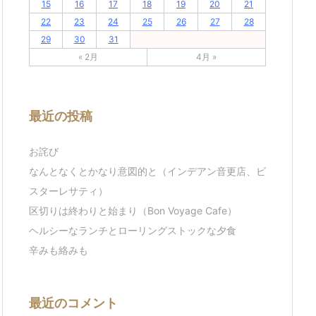
15
16
17
18
19
20
21
22
23
24
25
26
27
28
29
30
31
« 2月
4月 »
最近の投稿
お詫び
なんとなくとかなり意図的と（インデアン音更店、ビ
スターレサティ）
区切りは終わりと始まり（Bon Voyage Cafe）
ヘルシーなランチとローリングストックな夕食
辛みも絡みも
最近のコメント