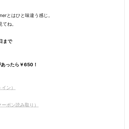
inerとはひと味違う感じ。
見てね。
曜日まで
あったら￥650！
トイン）
クーポン読み取り）