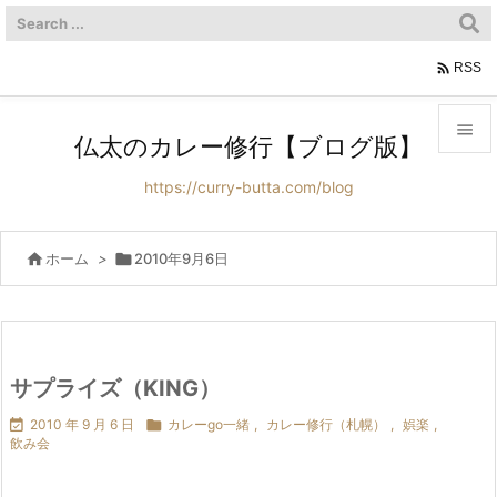

RSS

仏太のカレー修行【ブログ版】

https://curry-butta.com/blog
メニュ

サイド

ホーム
>

2010年9月6日

前へ

次へ
サプライズ（KING）


2010 年 9 月 6 日

カレーgo一緒
,
カレー修行（札幌）
,
娯楽
,
検索
飲み会