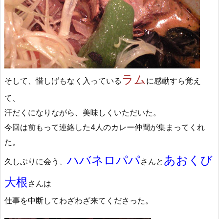
ラム
そして、惜しげもなく入っている
に感動すら覚え
て、
汗だくになりながら、美味しくいただいた。
今回は前もって連絡した4人のカレー仲間が集まってくれ
た。
ハバネロパパ
あおくび
久しぶりに会う、
さんと
大根
さんは
仕事を中断してわざわざ来てくださった。