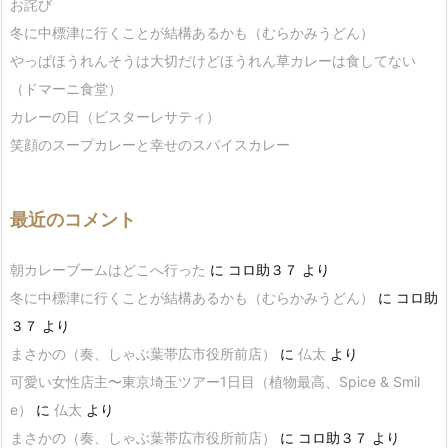
お詫び
冬に中標津に行くことが結構あるかも（むらかみうどん）
やっぱほうれんそうは大切だけどほうれん草カレーは食してない
（ドマーニ食堂）
カレーの日（ビスターレサティ）
笑顔のスープカレーと幸せのスパイスカレー
最近のコメント
朝カレーブームはどこへ行った
に
コロ助３７
より
冬に中標津に行くことが結構あるかも（むらかみうどん）
に
コロ助
３７
より
まさかの（奏、しゃぶ葉帯広市役所前店）
に
仏太
より
可愛い女性店主〜東京埼玉ツアー1日目（植物最高、Spice & Smil
e）
に
仏太
より
まさかの（奏、しゃぶ葉帯広市役所前店）
に
コロ助３７
より