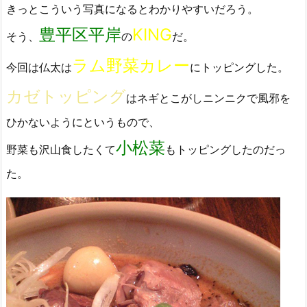
きっとこういう写真になるとわかりやすいだろう。
豊平区平岸
KING
そう、
の
だ。
ラム野菜カレー
今回は仏太は
にトッピングした。
カゼトッピング
はネギとこがしニンニクで風邪を
ひかないようにというもので、
小松菜
野菜も沢山食したくて
もトッピングしたのだっ
た。