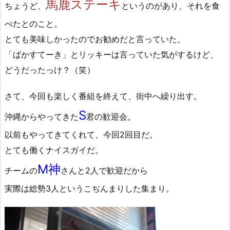
馬鹿ステーキ
ちょうど、
というのがあり、それを食
べたとのこと。
とても美味しかったのでお勧めだと言っていた。
「ばかすてーき」とリッキーは言っていた気がするけど、
どうだったっけ？（笑）
さて、今回も楽しく番組を終えて、街中へ繰り出す。
S
沖縄からやってきた
君の歓迎会。
以前もやってきてくれて、今回2回目だ。
とても働くナイスガイだ。
M神
チームの
さんと2人で歓迎だから
実際は総勢3人というこぢんまりした集まり。