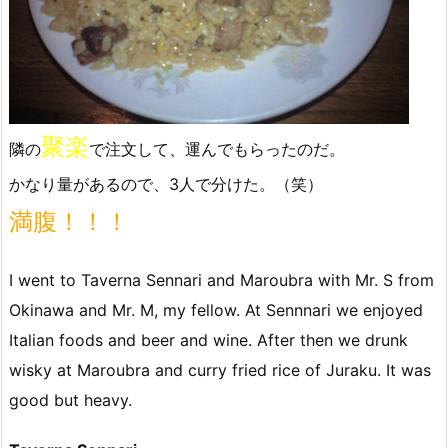
聚楽
隣の
で注文して、運んでもらったのだ。
かなり量があるので、3人で分けた。（笑）
満腹！！！
I went to Taverna Sennari and Maroubra with Mr. S from
Okinawa and Mr. M, my fellow. At Sennnari we enjoyed
Italian foods and beer and wine. After then we drunk
wisky at Maroubra and curry fried rice of Juraku. It was
good but heavy.