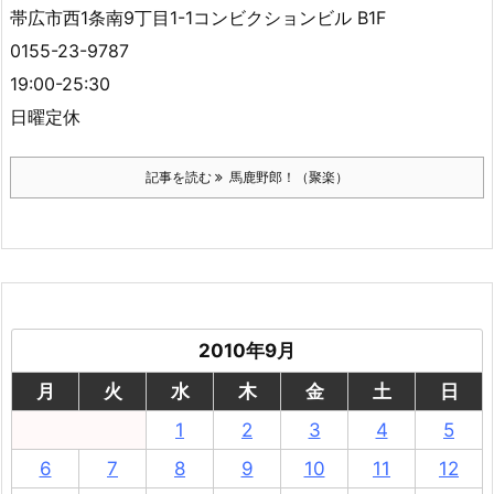
帯広市西1条南9丁目1-1コンビクションビル B1F
0155-23-9787
19:00-25:30
日曜定休
記事を読む
馬鹿野郎！（聚楽）
2010年9月
月
火
水
木
金
土
日
1
2
3
4
5
6
7
8
9
10
11
12