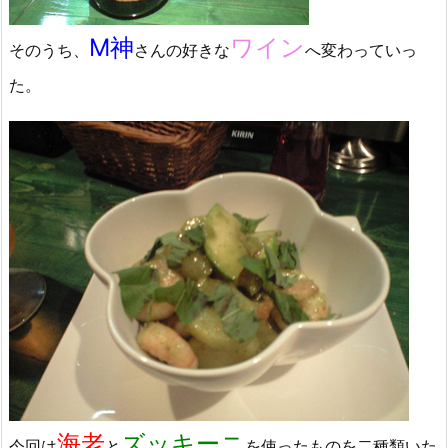
M神
ワイン
そのうち、
さんの好きな
へ変わっていっ
た。
海老
ズッキーニ
今回は
と
を使ったものを二種類いた