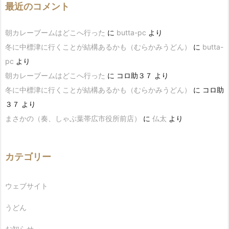
最近のコメント
朝カレーブームはどこへ行った
に
butta-pc
より
冬に中標津に行くことが結構あるかも（むらかみうどん）
に
butta-
pc
より
朝カレーブームはどこへ行った
に
コロ助３７
より
冬に中標津に行くことが結構あるかも（むらかみうどん）
に
コロ助
３７
より
まさかの（奏、しゃぶ葉帯広市役所前店）
に
仏太
より
カテゴリー
ウェブサイト
うどん
お知らせ