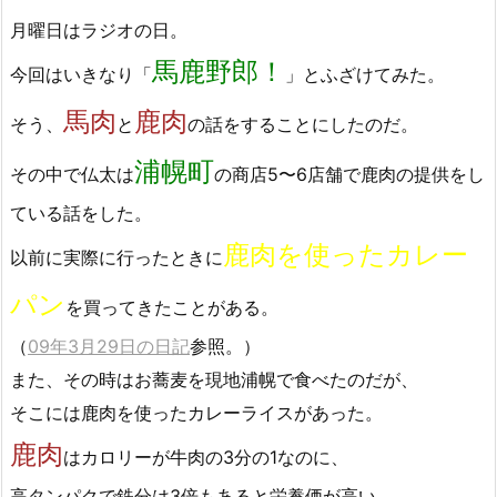
月曜日はラジオの日。
馬鹿野郎！
今回はいきなり「
」とふざけてみた。
馬肉
鹿肉
そう、
と
の話をすることにしたのだ。
浦幌町
その中で仏太は
の商店5〜6店舗で鹿肉の提供をし
ている話をした。
鹿肉を使ったカレー
以前に実際に行ったときに
パン
を買ってきたことがある。
（
09年3月29日の日記
参照。）
また、その時はお蕎麦を現地浦幌で食べたのだが、
そこには鹿肉を使ったカレーライスがあった。
鹿肉
はカロリーが牛肉の3分の1なのに、
高タンパクで鉄分は3倍もあると栄養価が高い。