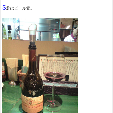
S
君はビール党。