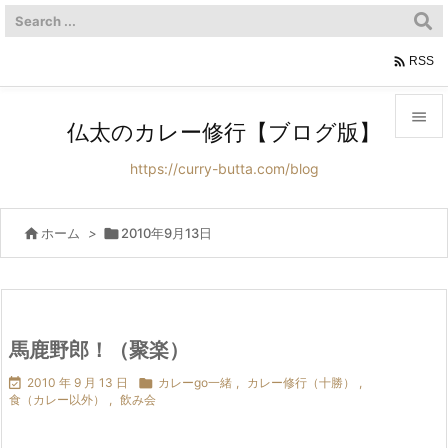

RSS

仏太のカレー修行【ブログ版】

https://curry-butta.com/blog
メニュ

サイド

ホーム
>

2010年9月13日

前へ

次へ
馬鹿野郎！（聚楽）


2010 年 9 月 13 日

カレーgo一緒
,
カレー修行（十勝）
,
検索
食（カレー以外）
,
飲み会