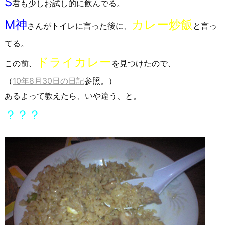
S
君も少しお試し的に飲んでる。
M神
カレー炒飯
さんがトイレに言った後に、
と言っ
てる。
ドライカレー
この前、
を見つけたので、
（
10年8月30日の日記
参照。）
あるよって教えたら、いや違う、と。
？？？