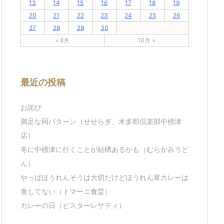
13
14
15
16
17
18
19
20
21
22
23
24
25
26
27
28
29
30
« 8月
10月 »
最近の投稿
お詫び
満足な同パターン（せせらぎ、木多郎倶楽部中標津
店）
冬に中標津に行くことが結構あるかも（むらかみうど
ん）
やっぱほうれんそうは大切だけどほうれん草カレーは
食してない（ドマーニ食堂）
カレーの日（ビスターレサティ）