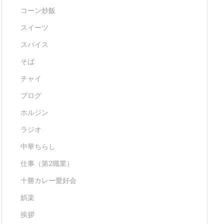
コーン炒飯
スイーツ
スパイス
そば
チャイ
ブログ
ホルジン
ラジオ
中華ちらし
仕事（第2職業）
十勝カレー愛好会
娯楽
挨拶