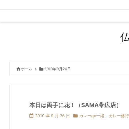

ホーム
>

2010年9月26日
本日は両手に花！（SAMA帯広店）

2010 年 9 月 26 日

カレーgo一緒
,
カレー修行