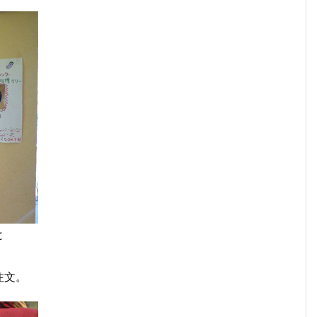
と
注文。