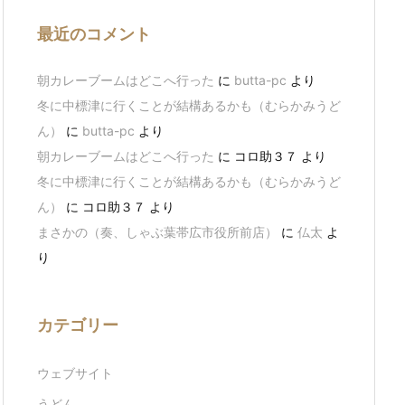
最近のコメント
朝カレーブームはどこへ行った
に
butta-pc
より
冬に中標津に行くことが結構あるかも（むらかみうど
ん）
に
butta-pc
より
朝カレーブームはどこへ行った
に
コロ助３７
より
冬に中標津に行くことが結構あるかも（むらかみうど
ん）
に
コロ助３７
より
まさかの（奏、しゃぶ葉帯広市役所前店）
に
仏太
よ
り
カテゴリー
ウェブサイト
うどん